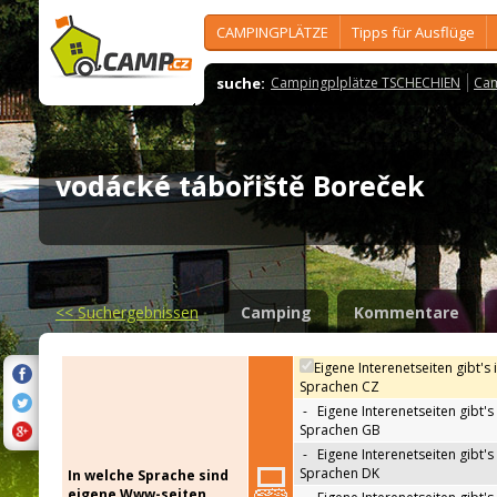
CAMPINGPLÄTZE
Tipps für Ausflüge
suche:
Campingplplätze TSCHECHIEN
Cam
vodácké tábořiště Boreček
<<
Suchergebnissen
Camping
Kommentare
Eigene Interenetseiten gibt's 
Sprachen CZ
-
Eigene Interenetseiten gibt's 
Sprachen GB
-
Eigene Interenetseiten gibt's 
Sprachen DK
In welche Sprache sind
eigene Www-seiten