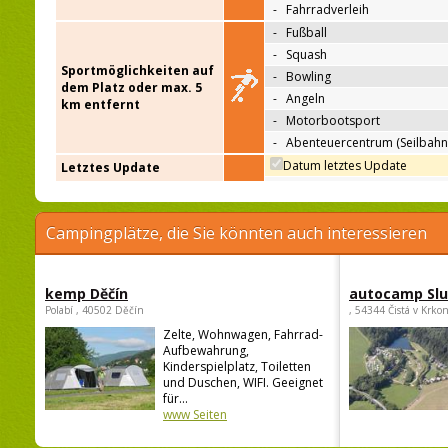
-
Fahrradverleih
-
Fußball
-
Squash
Sportmöglichkeiten auf
-
Bowling
dem Platz oder max. 5
-
Angeln
km entfernt
-
Motorbootsport
-
Abenteuercentrum (Seilbahn
Datum letztes Update
Letztes Update
Campingplätze, die Sie könnten auch interessieren
kemp Děčín
autocamp Sl
Polabí , 40502 Děčín
, 54344 Čistá v Krko
Zelte, Wohnwagen, Fahrrad-
Aufbewahrung,
Kinderspielplatz, Toiletten
und Duschen, WIFI. Geeignet
für...
www Seiten