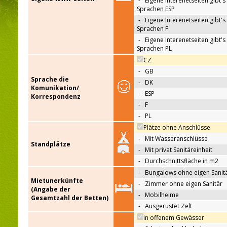
-
Eigene Interenetseiten gibt's 
Sprachen ESP
-
Eigene Interenetseiten gibt's 
Sprachen F
-
Eigene Interenetseiten gibt's 
Sprachen PL
CZ
-
GB
Sprache die
-
DK
Komunikation/
-
ESP
Korrespondenz
-
F
-
PL
Plätze ohne Anschlüsse
-
Mit Wasseranschlüsse
Standplätze
-
Mit privat Sanitäreinheit
-
Durchschnittsfläche in m2
-
Bungalows ohne eigen Sanit
Mietunerkünfte
-
Zimmer ohne eigen Sanitär
(Angabe der
-
Mobilheime
Gesamtzahl der Betten)
-
Ausgerüstet Zelt
in offenem Gewässer