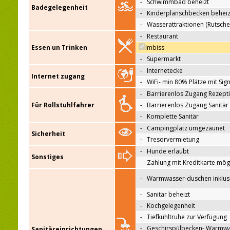
-
Schwimmbad beheizt
Badegelegenheit
-
Kinderplanschbecken beheiz
-
Wasserattraktionen (Rutsche
-
Restaurant
Essen un Trinken
Imbiss
-
Supermarkt
-
Internetecke
Internet zugang
-
WiFi- min 80% Plätze mit Sign
-
Barrierenlos Zugang Rezept
Für Rollstuhlfahrer
-
Barrierenlos Zugang Sanitär
-
Komplette Sanitär
-
Campingplatz umgezäunet
Sicherheit
-
Tresorvermietung
-
Hunde erlaubt
Sonstiges
-
Zahlung mit Kreditkarte mög
-
Warmwasser-duschen inklus
-
Sanitär beheizt
-
Kochgelegenheit
-
Tiefkühltruhe zur Verfügung
-
Geschirspülbecken- Warmw
Sanitäreinrichtungen