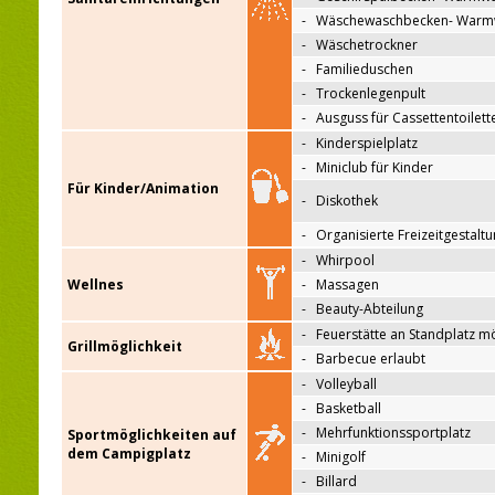
-
Wäschewaschbecken- Warm
-
Wäschetrockner
-
Familieduschen
-
Trockenlegenpult
-
Ausguss für Cassettentoilett
-
Kinderspielplatz
-
Miniclub für Kinder
Für Kinder/Animation
-
Diskothek
-
Organisierte Freizeitgestalt
-
Whirpool
Wellnes
-
Massagen
-
Beauty-Abteilung
-
Feuerstätte an Standplatz m
Grillmöglichkeit
-
Barbecue erlaubt
-
Volleyball
-
Basketball
-
Mehrfunktionssportplatz
Sportmöglichkeiten auf
dem Campigplatz
-
Minigolf
-
Billard