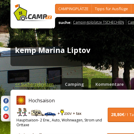
CAMPINGPLÄTZE
Tipps für Ausflüge
suche:
Campingplplätze TSCHECHIEN
Cam
kemp Marina Liptov
<<
Suchergebnissen
Camping
Kommentare
Hochsaison
28,80€
/ 1 T
Hauptsaison- 2 Erw., Auto, Wohnwagen, Strom und
Orttaxe