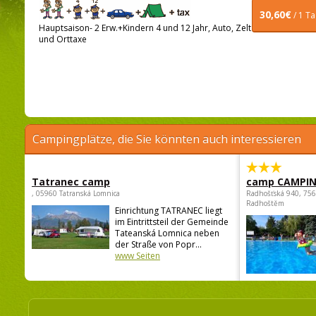
30,60€
/ 1 T
Hauptsaison- 2 Erw.+Kindern 4 und 12 Jahr, Auto, Zelt
und Orttaxe
Campingplätze, die Sie könnten auch interessieren
Tatranec camp
camp CAMPI
, 05960 Tatranská Lomnica
Radhošťská 940, 75
Radhoštěm
Einrichtung TATRANEC liegt
im Eintrittsteil der Gemeinde
Tateanská Lomnica neben
der Straße von Popr...
www Seiten