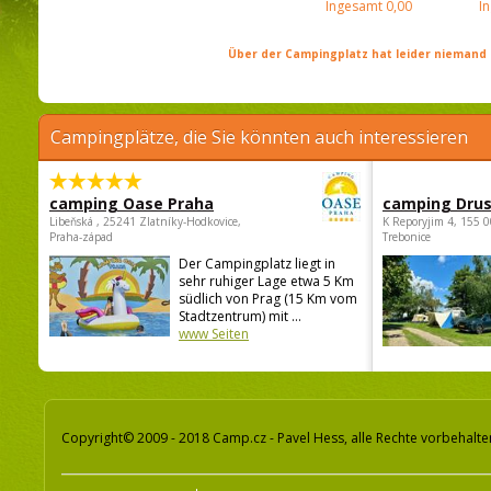
Ingesamt
0,00
I
Über der Campingplatz hat leider niemand 
Campingplätze, die Sie könnten auch interessieren
camping Oase Praha
camping Dru
Libeňská , 25241 Zlatníky-Hodkovice,
K Reporyjim 4, 155 0
Praha-západ
Trebonice
Der Campingplatz liegt in
sehr ruhiger Lage etwa 5 Km
südlich von Prag (15 Km vom
Stadtzentrum) mit ...
www Seiten
Copyright© 2009 - 2018 Camp.cz - Pavel Hess, alle Rechte vorbehalte