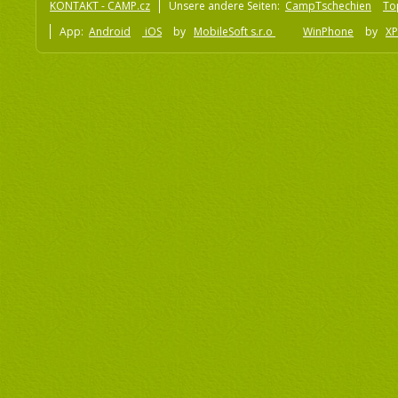
KONTAKT - CAMP.cz
Unsere andere Seiten:
CampTschechien
To
App:
Android
iOS
by
MobileSoft s.r.o
WinPhone
by
XP