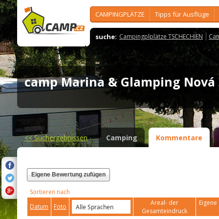
CAMPINGPLÄTZE
Tipps für Ausflüge
suche:
Campingplplätze TSCHECHIEN
Cam
camp Marina & Glamping Nová
<<
Suchergebnissen
Camping
Kommentare
Eigene Bewertung zufügen
Sortieren nach
Areal- der
Eigene 
Datum
Foto
Gesamteindruck