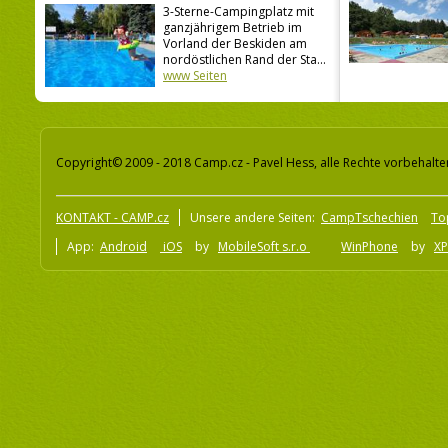
3-Sterne-Campingplatz mit
ganzjährigem Betrieb im
Vorland der Beskiden am
nordöstlichen Rand der Sta...
www Seiten
Copyright© 2009 - 2018 Camp.cz - Pavel Hess, alle Rechte vorbehalte
KONTAKT - CAMP.cz
Unsere andere Seiten:
CampTschechien
To
App:
Android
iOS
by
MobileSoft s.r.o
WinPhone
by
XP