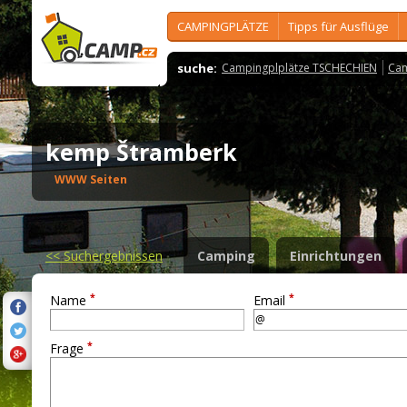
CAMPINGPLÄTZE
Tipps für Ausflüge
suche:
Campingplplätze TSCHECHIEN
Cam
kemp Štramberk
WWW Seiten
<<
Suchergebnissen
Camping
Einrichtungen
*
*
Name
Email
*
Frage