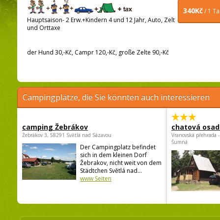
340Kč
/ 1 T
Hauptsaison- 2 Erw.+Kindern 4 und 12 Jahr, Auto, Zelt
und Orttaxe
der Hund 30,-Kč, Campr 120,-Kč, große Zelte 90,-Kč
Campingplätze, die Sie könnten auch interessieren
camping Žebrákov
chatová osad
Žebrákov 3, 58291 Světlá nad Sázavou
Vranovská přehrada -
Šumná
Der Campingplatz befindet
sich in dem kleinen Dorf
Žebrakov, nicht weit von dem
Städtchen Světlá nad...
www Seiten