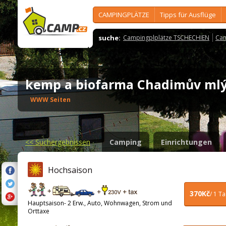
CAMPINGPLÄTZE
Tipps für Ausflüge
suche:
Campingplplätze TSCHECHIEN
Cam
kemp a biofarma Chadimův m
WWW Seiten
<<
Suchergebnissen
Camping
Einrichtungen
Hochsaison
370Kč
/ 1 T
Hauptsaison- 2 Erw., Auto, Wohnwagen, Strom und
Orttaxe