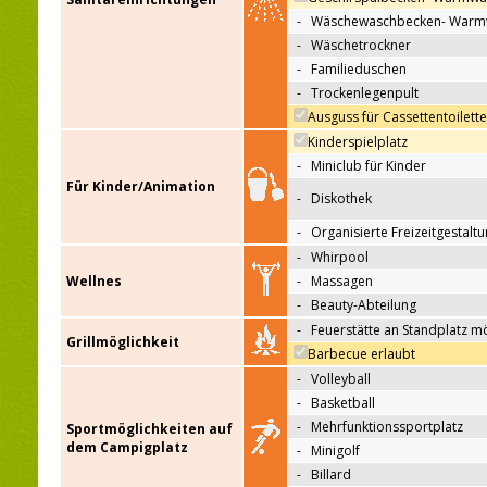
-
Wäschewaschbecken- Warm
-
Wäschetrockner
-
Familieduschen
-
Trockenlegenpult
Ausguss für Cassettentoilett
Kinderspielplatz
-
Miniclub für Kinder
Für Kinder/Animation
-
Diskothek
-
Organisierte Freizeitgestalt
-
Whirpool
Wellnes
-
Massagen
-
Beauty-Abteilung
-
Feuerstätte an Standplatz m
Grillmöglichkeit
Barbecue erlaubt
-
Volleyball
-
Basketball
-
Mehrfunktionssportplatz
Sportmöglichkeiten auf
dem Campigplatz
-
Minigolf
-
Billard