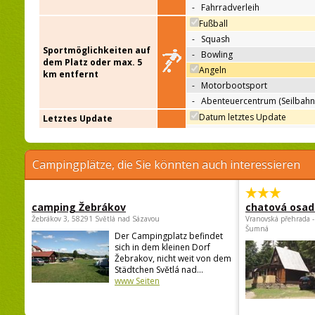
-
Fahrradverleih
Fußball
-
Squash
Sportmöglichkeiten auf
-
Bowling
dem Platz oder max. 5
Angeln
km entfernt
-
Motorbootsport
-
Abenteuercentrum (Seilbahn
Datum letztes Update
Letztes Update
Campingplätze, die Sie könnten auch interessieren
camping Žebrákov
chatová osad
Žebrákov 3, 58291 Světlá nad Sázavou
Vranovská přehrada -
Šumná
Der Campingplatz befindet
sich in dem kleinen Dorf
Žebrakov, nicht weit von dem
Städtchen Světlá nad...
www Seiten