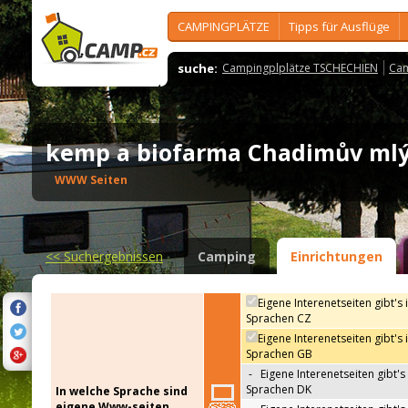
CAMPINGPLÄTZE
Tipps für Ausflüge
suche:
Campingplplätze TSCHECHIEN
Cam
kemp a biofarma Chadimův m
WWW Seiten
<<
Suchergebnissen
Camping
Einrichtungen
Eigene Interenetseiten gibt's 
Sprachen CZ
Eigene Interenetseiten gibt's 
Sprachen GB
-
Eigene Interenetseiten gibt's 
Sprachen DK
In welche Sprache sind
eigene Www-seiten