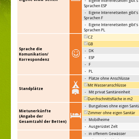
-
Eigene Interenetseiten gibt's 
Sprachen ESP
-
Eigene Interenetseiten gibt's 
Sprachen F
-
Eigene Interenetseiten gibt's 
Sprachen PL
CZ
GB
Sprache die
-
DK
Komunikation/
-
ESP
Korrespondenz
-
F
-
PL
-
Plätze ohne Anschlüsse
Mit Wasseranschlüsse
Standplätze
-
Mit privat Sanitäreinheit
Durchschnittsfläche in m2
-
Bungalows ohne eigen Sanit
Mietunerkünfte
Zimmer ohne eigen Sanitär
(Angabe der
-
Mobilheime
Gesamtzahl der Betten)
-
Ausgerüstet Zelt
-
in offenem Gewässer