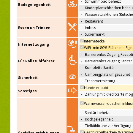
-
Schwimmbad beheizt
Badegelegenheit
-
Kinderplanschbecken beheiz
-
Wasserattraktionen (Rutsche
-
Restaurant
Essen un Trinken
-
Imbiss
-
Supermarkt
Internetecke
Internet zugang
WiFi- min 80% Plätze mit Sign
-
Barrierenlos Zugang Rezept
Für Rollstuhlfahrer
-
Barrierenlos Zugang Sanitär
-
Komplette Sanitär
-
Campingplatz umgezäunet
Sicherheit
-
Tresorvermietung
Hunde erlaubt
Sonstiges
-
Zahlung mit Kreditkarte mög
Warmwasser-duschen inklusi
-
Sanitär beheizt
-
Kochgelegenheit
-
Tiefkühltruhe zur Verfügung
Geschirspülbecken- Warmwa
Sanitäreinrichtungen