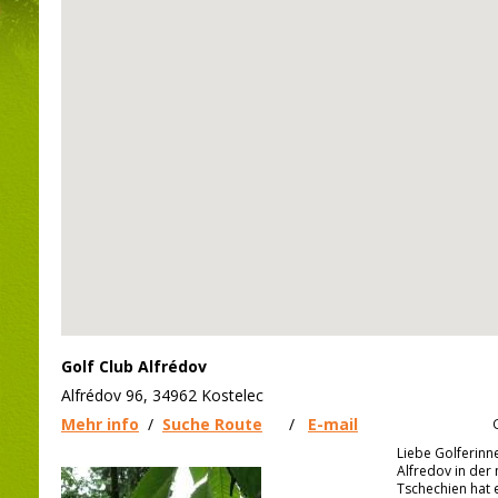
Golf Club Alfrédov
Alfrédov 96, 34962 Kostelec
Mehr info
/
Suche Route
/
E-mail
Liebe Golferinn
Alfredov in der 
Tschechien hat e