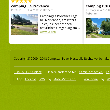
camping La Provence
camping Dru
Plzeňská ul. , 354 71 Velká Hleďsebe
K Reporyjim 4, 155 0
Trebonice
Camping La Provence liegt
bei Marienbad, am Ritters
Teich, in einer schönen
natürlichen Umgebung am ...
www Seiten
Copyright© 2009 - 2018 Camp.cz - Pavel Hess, alle Rechte vorbehalte
KONTAKT - CAMP.cz
Unsere andere Seiten:
CampTschechien
To
App:
Android
iOS
by
MobileSoft s.r.o
WinPhone
by
XP