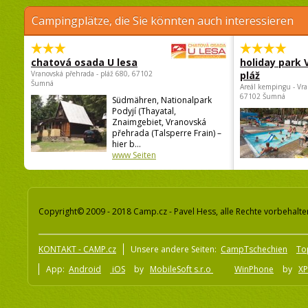
Campingplätze, die Sie könnten auch interessieren
chatová osada U lesa
holiday park
Vranovská přehrada - pláž 680, 67102
pláž
Šumná
Areál kempingu - Vra
67102 Šumná
Südmähren, Nationalpark
Podyjí (Thayatal,
Znaimgebiet, Vranovská
přehrada (Talsperre Frain) –
hier b...
www Seiten
Copyright© 2009 - 2018 Camp.cz - Pavel Hess, alle Rechte vorbehalte
KONTAKT - CAMP.cz
Unsere andere Seiten:
CampTschechien
To
App:
Android
iOS
by
MobileSoft s.r.o
WinPhone
by
XP