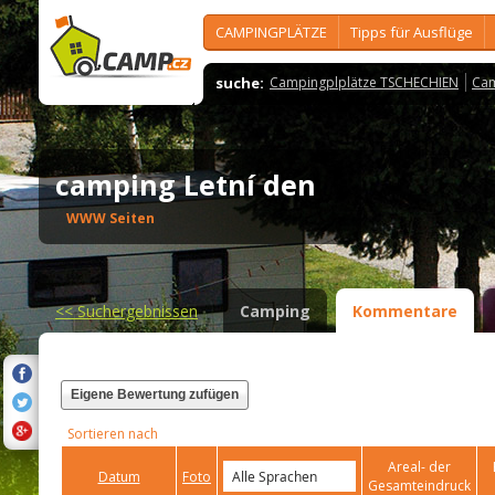
CAMPINGPLÄTZE
Tipps für Ausflüge
suche:
Campingplplätze TSCHECHIEN
Cam
camping Letní den
WWW Seiten
<<
Suchergebnissen
Camping
Kommentare
Eigene Bewertung zufügen
Sortieren nach
Areal- der
Datum
Foto
Gesamteindruck