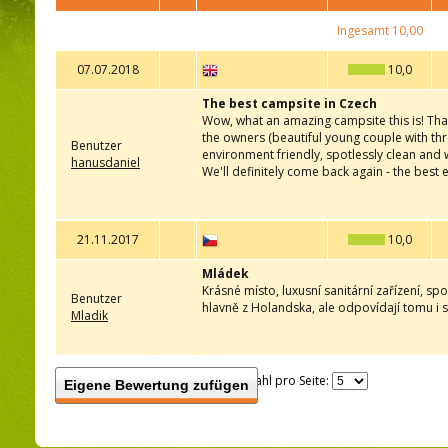
Ingesamt
10,00
07.07.2018
10,0
The best campsite in Czech
Wow, what an amazing campsite this is! That
the owners (beautiful young couple with thre
Benutzer
environment friendly, spotlessly clean and we
hanusdaniel
We'll definitely come back again - the best
21.11.2017
10,0
Mládek
Krásné místo, luxusní sanitární zařízení, s
Benutzer
hlavně z Holandska, ale odpovídají tomu i s
Mladik
Anzahl pro Seite:
Eigene Bewertung zufügen