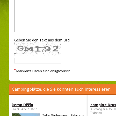
Geben Sie den Text aus dem Bild:
*
Markierte Daten sind obligatorisch
Campingplätze, die Sie könnten auch interessieren
kemp Děčín
camping Dru
Polabí , 40502 Děčín
K Reporyjim 4, 155 0
Trebonice
Zelte, Wohnwagen, Fahrrad-