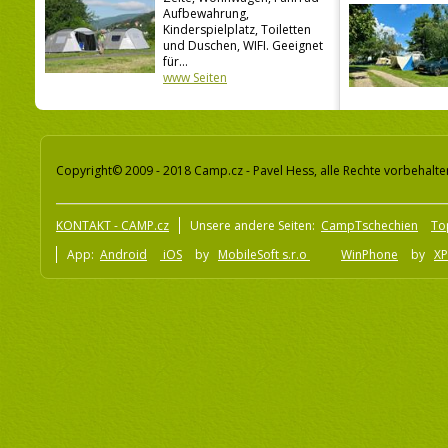
Aufbewahrung,
Kinderspielplatz, Toiletten
und Duschen, WIFI. Geeignet
für...
www Seiten
Copyright© 2009 - 2018 Camp.cz - Pavel Hess, alle Rechte vorbehalte
KONTAKT - CAMP.cz
Unsere andere Seiten:
CampTschechien
To
App:
Android
iOS
by
MobileSoft s.r.o
WinPhone
by
XP