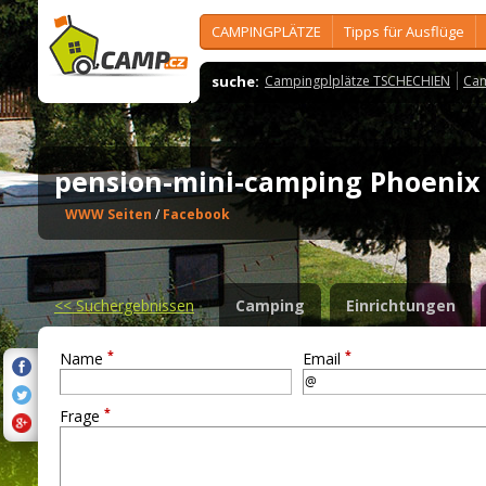
CAMPINGPLÄTZE
Tipps für Ausflüge
suche:
Campingplplätze TSCHECHIEN
Cam
pension-mini-camping Phoeni
WWW Seiten
/
Facebook
<<
Suchergebnissen
Camping
Einrichtungen
*
*
Name
Email
*
Frage