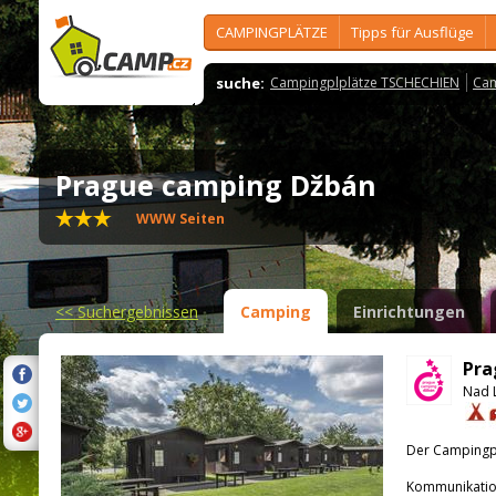
CAMPINGPLÄTZE
Tipps für Ausflüge
suche:
Campingplplätze TSCHECHIEN
Cam
Prague camping Džbán
WWW Seiten
<<
Suchergebnissen
Camping
Einrichtungen
Pra
Nad L
Der Campingpla
Kommunikatio