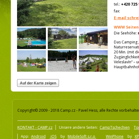
tel.:
+420 725 
fax:
E-mail schre
WWW Seiten
Die Seehöhe:
Das Camping „
Naturreservat
20 Min. (mit d
Zugänglichkeit
Veleslavín“ – 
Hauptbahnhof –
Copyright© 2009 - 2018 Camp.cz - Pavel Hess, alle Rechte vorbehalte
KONTAKT - CAMP.cz
Unsere andere Seiten:
CampTschechien
To
App:
Android
iOS
by
MobileSoft s.r.o
WinPhone
by
XP