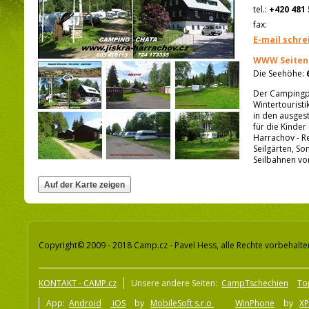
tel.:
+420 481 
fax:
E-mail schre
WWW Seiten
Die Seehöhe:
Der Campingpla
Wintertouristi
in den ausgest
für die Kinder
Harrachov - Re
Seilgärten, S
Seilbahnen vo
Copyright© 2009 - 2018 Camp.cz - Pavel Hess, alle Rechte vorbehalte
KONTAKT - CAMP.cz
Unsere andere Seiten:
CampTschechien
To
App:
Android
iOS
by
MobileSoft s.r.o
WinPhone
by
XP