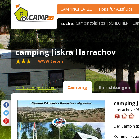
CAMPINGPLÄTZE
Tipps für Ausflüge
suche:
Campingplplätze TSCHECHIEN
Cam
camping Jiskra Harrachov
WWW Seiten
<<
Suchergebnissen
Camping
Einrichtungen
camping J
Harrachov 498
Der Campingpla
Kommunikatio