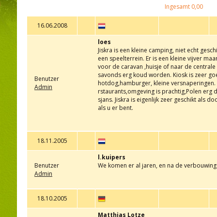
Ingesamt
0,00
16.06.2008
loes
Jiskra is een kleine camping, niet echt ges
een speelterrein. Er is een kleine vijver ma
voor de caravan ,huisje of naar de centrale v
savonds erg koud worden. Kiosk is zeer goe
Benutzer
hotdog,hamburger, kleine versnaperingen. V
Admin
rstaurants,omgeving is prachtig,Polen erg d
sjans. Jiskra is eigenlijk zeer geschikt als 
als u er bent.
18.11.2005
l.kuipers
Benutzer
We komen er al jaren, en na de verbouwing 
Admin
18.10.2005
Matthias Lotze