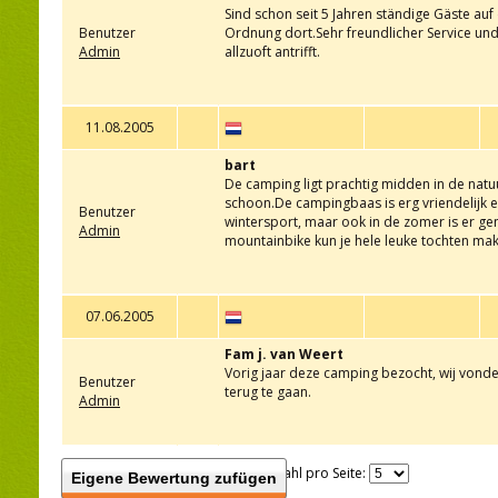
Sind schon seit 5 Jahren ständige Gäste au
Benutzer
Ordnung dort.Sehr freundlicher Service un
Admin
allzuoft antrifft.
11.08.2005
bart
De camping ligt prachtig midden in de nat
schoon.De campingbaas is erg vriendelijk e
Benutzer
wintersport, maar ook in de zomer is er ge
Admin
mountainbike kun je hele leuke tochten ma
07.06.2005
Fam j. van Weert
Vorig jaar deze camping bezocht, wij vonde
Benutzer
terug te gaan.
Admin
Anzahl pro Seite:
Eigene Bewertung zufügen