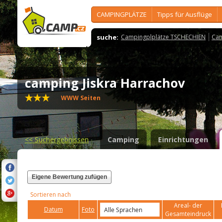
CAMPINGPLÄTZE
Tipps für Ausflüge
suche:
Campingplplätze TSCHECHIEN
Cam
camping Jiskra Harrachov
WWW Seiten
<<
Suchergebnissen
Camping
Einrichtungen
Eigene Bewertung zufügen
Sortieren nach
Areal- der
Datum
Foto
Gesamteindruck