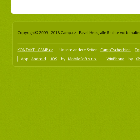
Copyright© 2009 - 2018 Camp.cz - Pavel Hess, alle Rechte vorbehalte
KONTAKT - CAMP.cz
Unsere andere Seiten:
CampTschechien
To
App:
Android
iOS
by
MobileSoft s.r.o
WinPhone
by
XP