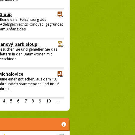
Sloup
Ruine einer Felsenburg des
Adelsgechlechts Ronovec, gegründet
am Anfang des...
Lanový park Sloup
esuchen Sie und genießen Sie das
lettern in den Baumkronen mit
erschiede...
Michalovice
uine einer gotischen, aus dem 13.
ahrhundert stammenden und im 16.
ahrhu...
4
5
6
7
8
9
10
...