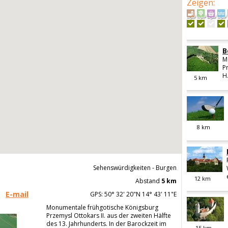
Zeigen
:
B
M
P
H.
5
km
8
km
Sehenswürdigkeiten - Burgen
12
km
Abstand
5 km
E-mail
GPS: 50° 32' 20"N 14° 43' 11"E
Monumentale frühgotische Königsburg
Przemysl Ottokars II. aus der zweiten Hälfte
des 13. Jahrhunderts. In der Barockzeit im
15
km