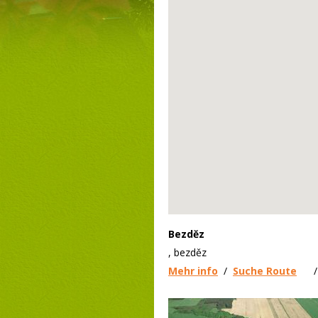
Bezděz
, bezděz
Mehr info
/
Suche Route
/