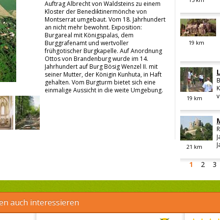
Auftrag Albrecht von Waldsteins zu einem
Kloster der Benediktinermönche von
Montserrat umgebaut. Vom 18. Jahrhundert
an nicht mehr bewohnt. Exposition:
Burgareal mit Königspalas, dem
Burggrafenamt und wertvoller
19
km
frühgotischer Burgkapelle. Auf Anordnung
Ottos von Brandenburg wurde im 14.
Jahrhundert auf Burg Bösig Wenzel II. mit
seiner Mutter, der Königin Kunhuta, in Haft
B
gehalten. Vom Burgturm bietet sich eine
K
einmalige Aussicht in die weite Umgebung.
v
19
km
R
J
J
21
km
1
2
3
en auch interessieren