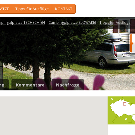
ÄTZE
Tipps für Ausflüge
KONTAKT
pingplplätze TSCHECHIEN
Campingplplätze SLOWAKEI
Tipps für Ausflüge
ng
Kommentare
Nachfrage