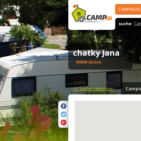
CAMPINGPL
suche:
Cam
chatky Jana
WWW Seiten
<<
Suchergebnissen
Campi