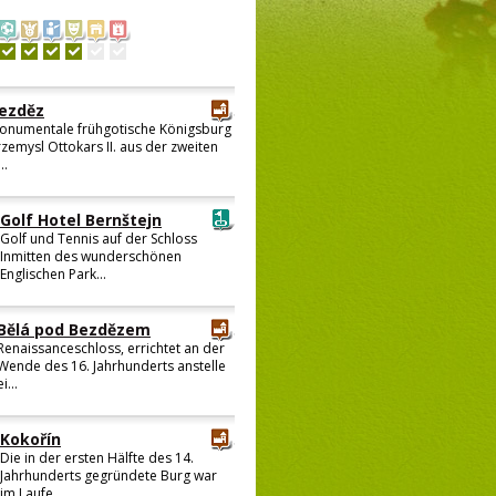
ezděz
onumentale frühgotische Königsburg
rzemysl Ottokars II. aus der zweiten
..
Golf Hotel Bernštejn
Golf und Tennis auf der Schloss
Inmitten des wunderschönen
Englischen Park...
Bělá pod Bezdězem
Renaissanceschloss, errichtet an der
Wende des 16. Jahrhunderts anstelle
ei...
Kokořín
Die in der ersten Hälfte des 14.
Jahrhunderts gegründete Burg war
im Laufe ...