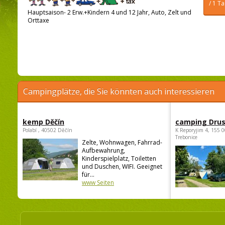
/ 1 T
Hauptsaison- 2 Erw.+Kindern 4 und 12 Jahr, Auto, Zelt und
Orttaxe
Campingplätze, die Sie könnten auch interessieren
kemp Děčín
camping Dru
Polabí , 40502 Děčín
K Reporyjim 4, 155 0
Trebonice
Zelte, Wohnwagen, Fahrrad-
Aufbewahrung,
Kinderspielplatz, Toiletten
und Duschen, WIFI. Geeignet
für...
www Seiten