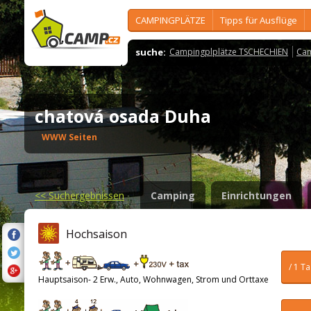
CAMPINGPLÄTZE
Tipps für Ausflüge
suche:
Campingplplätze TSCHECHIEN
Cam
chatová osada Duha
WWW Seiten
<<
Suchergebnissen
Camping
Einrichtungen
Hochsaison
/ 1 T
Hauptsaison- 2 Erw., Auto, Wohnwagen, Strom und Orttaxe