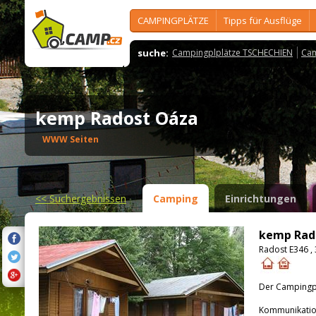
CAMPINGPLÄTZE
Tipps für Ausflüge
suche:
Campingplplätze TSCHECHIEN
Cam
kemp Radost Oáza
WWW Seiten
<<
Suchergebnissen
Camping
Einrichtungen
kemp Rad
Radost E346 ,
Der Campingpla
Kommunikatio