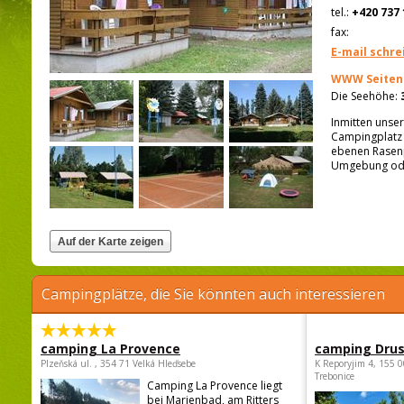
tel.:
+420 737 
fax:
E-mail schre
WWW Seiten
Die Seehöhe:
Inmitten unser
Campingplatz 
ebenen Rasenp
Umgebung oder
Campingplätze, die Sie könnten auch interessieren
camping La Provence
camping Dru
Plzeňská ul. , 354 71 Velká Hleďsebe
K Reporyjim 4, 155 0
Trebonice
Camping La Provence liegt
bei Marienbad, am Ritters