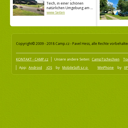
Teich, in einer schönen
natürlichen Umgebung am ...
www Seiten
Copyright© 2009 - 2018 Camp.cz - Pavel Hess, alle Rechte vorbehalte
KONTAKT - CAMP.cz
Unsere andere Seiten:
CampTschechien
To
App:
Android
iOS
by
MobileSoft s.r.o
WinPhone
by
XP