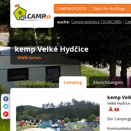
CAMPINGPLÄTZE
Tipps für Ausflüge
suche:
Campingplplätze TSCHECHIEN
Cam
kemp Velké Hydčice
WWW Seiten
<<
Suchergebnissen
Camping
Einrichtungen
kemp Velk
Velké Hydčice 
Der Campingpla
Kommunikatio