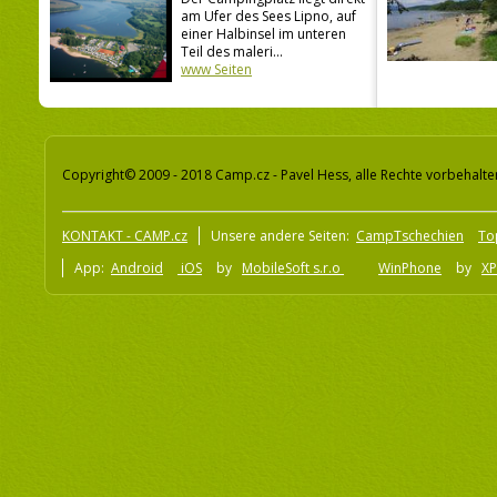
am Ufer des Sees Lipno, auf
einer Halbinsel im unteren
Teil des maleri...
www Seiten
Copyright© 2009 - 2018 Camp.cz - Pavel Hess, alle Rechte vorbehalte
KONTAKT - CAMP.cz
Unsere andere Seiten:
CampTschechien
To
App:
Android
iOS
by
MobileSoft s.r.o
WinPhone
by
XP