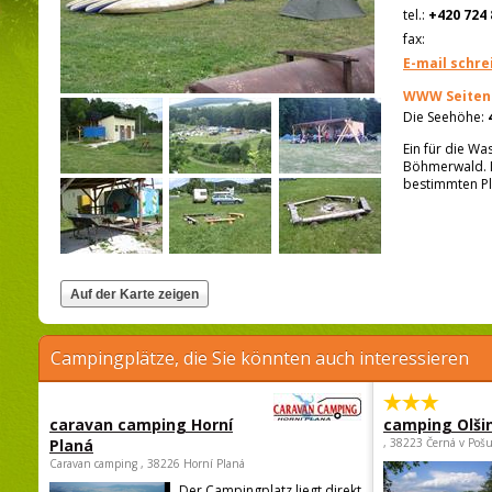
tel.:
+420 724 
fax:
E-mail schre
WWW Seiten
Die Seehöhe:
Ein für die W
Böhmerwald. D
bestimmten Pl
Campingplätze, die Sie könnten auch interessieren
caravan camping Horní
camping Olši
Planá
, 38223 Černá v Poš
Caravan camping , 38226 Horní Planá
Der Campingplatz liegt direkt