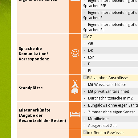
-
Eigene Interenetseiten gibt's 
Sprachen ESP
-
Eigene Interenetseiten gibt's 
Sprachen F
-
Eigene Interenetseiten gibt's 
Sprachen PL
CZ
-
GB
Sprache die
-
DK
Komunikation/
-
ESP
Korrespondenz
-
F
-
PL
Plätze ohne Anschlüsse
-
Mit Wasseranschlüsse
Standplätze
-
Mit privat Sanitäreinheit
-
Durchschnittsfläche in m2
-
Bungalows ohne eigen Sanit
Mietunerkünfte
-
Zimmer ohne eigen Sanitär
(Angabe der
-
Mobilheime
Gesamtzahl der Betten)
-
Ausgerüstet Zelt
in offenem Gewässer