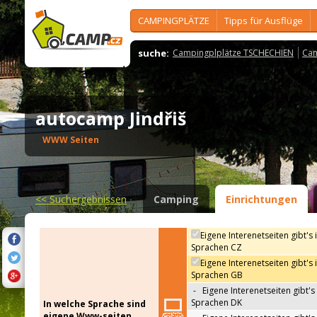
CAMPINGPLÄTZE
Tipps für Ausflüge
suche:
Campingplplätze TSCHECHIEN
Cam
autocamp Jindřiš
WWW Seiten
<<
Suchergebnissen
Camping
Einrichtungen
Eigene Interenetseiten gibt's 
Sprachen CZ
Eigene Interenetseiten gibt's 
Sprachen GB
-
Eigene Interenetseiten gibt's 
Sprachen DK
In welche Sprache sind
eigene Www-seiten