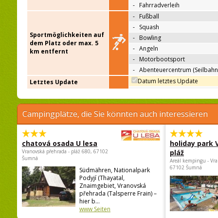
-
Fahrradverleih
-
Fußball
-
Squash
Sportmöglichkeiten auf
-
Bowling
dem Platz oder max. 5
-
Angeln
km entfernt
-
Motorbootsport
-
Abenteuercentrum (Seilbahn
Datum letztes Update
Letztes Update
Campingplätze, die Sie könnten auch interessieren
chatová osada U lesa
holiday park
Vranovská přehrada - pláž 680, 67102
pláž
Šumná
Areál kempingu - Vra
67102 Šumná
Südmähren, Nationalpark
Podyjí (Thayatal,
Znaimgebiet, Vranovská
přehrada (Talsperre Frain) –
hier b...
www Seiten