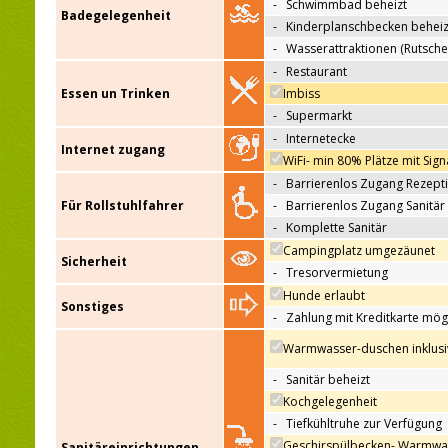
-
Schwimmbad beheizt
Badegelegenheit
-
Kinderplanschbecken beheiz
-
Wasserattraktionen (Rutsche
-
Restaurant
Essen un Trinken
Imbiss
-
Supermarkt
-
Internetecke
Internet zugang
WiFi- min 80% Plätze mit Sign
-
Barrierenlos Zugang Rezept
Für Rollstuhlfahrer
-
Barrierenlos Zugang Sanitär
-
Komplette Sanitär
Campingplatz umgezäunet
Sicherheit
-
Tresorvermietung
Hunde erlaubt
Sonstiges
-
Zahlung mit Kreditkarte mög
Warmwasser-duschen inklusi
-
Sanitär beheizt
Kochgelegenheit
-
Tiefkühltruhe zur Verfügung
Geschirspülbecken- Warmwa
Sanitäreinrichtungen