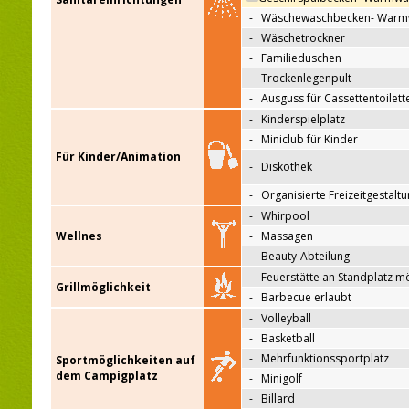
-
Wäschewaschbecken- Warm
-
Wäschetrockner
-
Familieduschen
-
Trockenlegenpult
-
Ausguss für Cassettentoilett
-
Kinderspielplatz
-
Miniclub für Kinder
Für Kinder/Animation
-
Diskothek
-
Organisierte Freizeitgestalt
-
Whirpool
Wellnes
-
Massagen
-
Beauty-Abteilung
-
Feuerstätte an Standplatz m
Grillmöglichkeit
-
Barbecue erlaubt
-
Volleyball
-
Basketball
-
Mehrfunktionssportplatz
Sportmöglichkeiten auf
dem Campigplatz
-
Minigolf
-
Billard