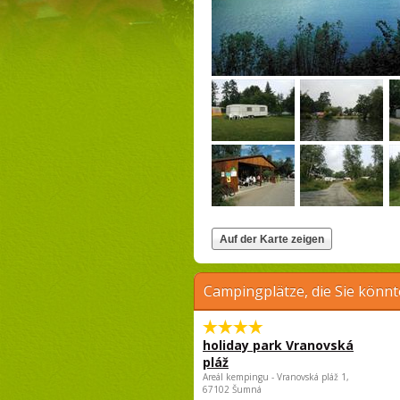
Campingplätze, die Sie könnt
holiday park Vranovská
pláž
Areál kempingu - Vranovská pláž 1,
67102 Šumná