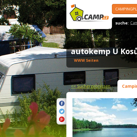
CAMPINGPL
suche:
Cam
autokemp U Ko
WWW Seiten
<<
Suchergebnissen
Campi