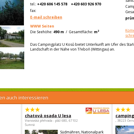
Sanit
tel.:
+420 606 145 578
+420 603 926 970
Camp
fax:
Gesa
E-mail schreiben
prů
WWW Seiten
Kome
2
Die Seehöhe:
490 m
/
Gesamtfläche:
m
schr
Das Campingplatz U Kosů bietet Unterkunft am Ufer des Staň
Landschaft in der Nähe von Třeboň (Wittingau) an.
en auch interessieren
chatová osada U lesa
camping 
Vranovská přehrada - pláž 680, 67102
, 38223 Čern
Šumná
Südmähren, Nationalpark