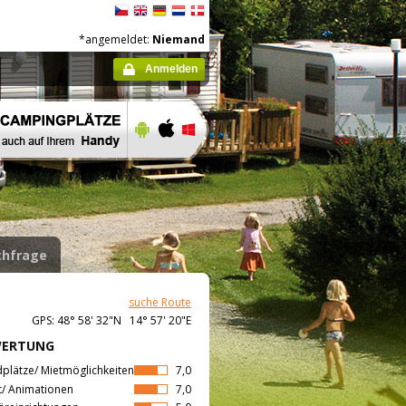
*angemeldet:
Niemand
Anmelden
hfrage
suche Route
GPS: 48° 58' 32"N 14° 57' 20"E
WERTUNG
dplätze/ Mietmöglichkeiten
7,0
t/ Animationen
7,0