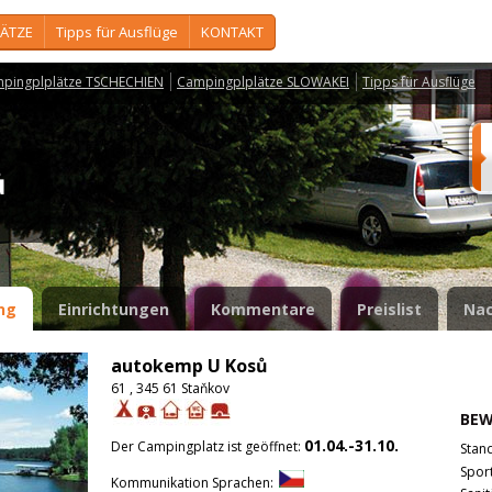
ÄTZE
Tipps für Ausflüge
KONTAKT
pingplplätze TSCHECHIEN
Campingplplätze SLOWAKEI
Tipps für Ausflüge
sů
ng
Einrichtungen
Kommentare
Preislist
Nac
autokemp U Kosů
61 , 345 61 Staňkov
BE
01.04.-31.10.
Der Campingplatz ist geöffnet:
Stan
Spor
Kommunikation Sprachen: