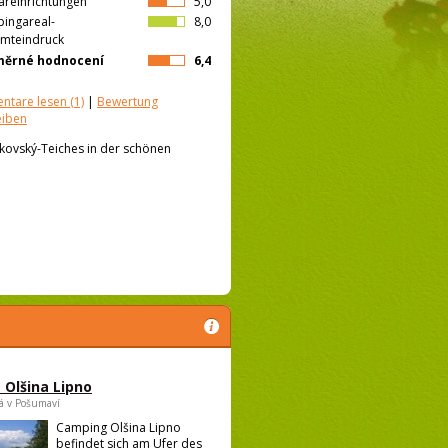
äreinrichtungen
5,0
ingareal-
8,0
mteindruck
měrné hodnocení
6,4
ntare lesen
(1)
|
Bewertung
eiben
kovský-Teiches in der schönen
Olšina Lipno
á v Pošumaví
Camping Olšina Lipno
befindet sich am Ufer des