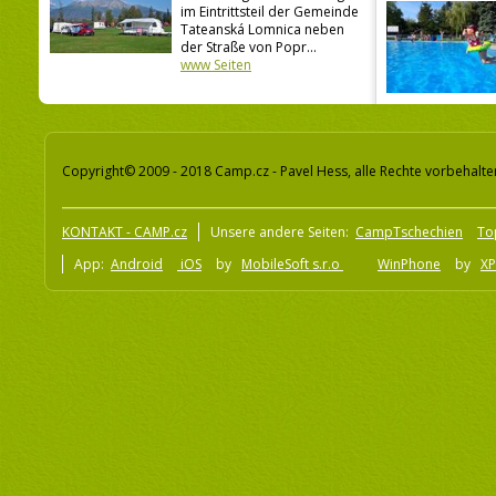
im Eintrittsteil der Gemeinde
Tateanská Lomnica neben
der Straße von Popr...
www Seiten
Copyright© 2009 - 2018 Camp.cz - Pavel Hess, alle Rechte vorbehalte
KONTAKT - CAMP.cz
Unsere andere Seiten:
CampTschechien
To
App:
Android
iOS
by
MobileSoft s.r.o
WinPhone
by
XP