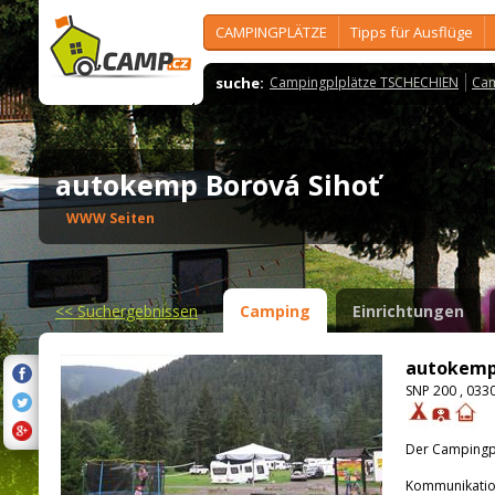
CAMPINGPLÄTZE
Tipps für Ausflüge
suche:
Campingplplätze TSCHECHIEN
Cam
autokemp Borová Sihoť
WWW Seiten
<<
Suchergebnissen
Camping
Einrichtungen
autokemp 
SNP 200 , 033
Der Campingpla
Kommunikatio