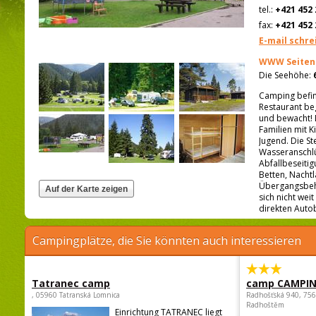
tel.:
+421 452 
fax:
+421 452 
E-mail schre
WWW Seiten
Die Seehöhe:
Camping befind
Restaurant be
und bewacht! D
Familien mit K
Jugend. Die St
Wasseranschlü
Abfallbeseitig
Betten, Nachtl
Übergangsbeh
sich nicht weit
direkten Auto
Campingplätze, die Sie könnten auch interessieren
Tatranec camp
camp CAMPI
, 05960 Tatranská Lomnica
Radhošťská 940, 75
Radhoštěm
Einrichtung TATRANEC liegt