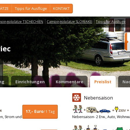
ÄTZE
Tipps für Ausflüge
KONTAKT
pingplplätze TSCHECHIEN
Campingplplätze SLOWAKEI
Tipps für Ausflüge
riec
ng
Einrichtungen
Kommentare
Preislist
Nac
Nebensaison
17,- Euro
/ 1 Tag
en, Strom und
Nebensaison- 2 Erw., Auto, Wohnw