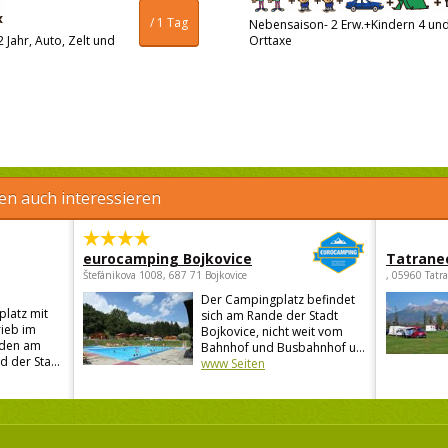
/ 1 Tag
Nebensaison- 2 Erw.+Kindern 4 und 
 Jahr, Auto, Zelt und
Orttaxe
en auch interessieren
eurocamping Bojkovice
Tatrane
Štefánikova 1008, 687 71 Bojkovice
, 05960 Tatr
Der Campingplatz befindet
latz mit
sich am Rande der Stadt
ieb im
Bojkovice, nicht weit vom
iden am
Bahnhof und Busbahnhof u...
 der Sta...
www Seiten