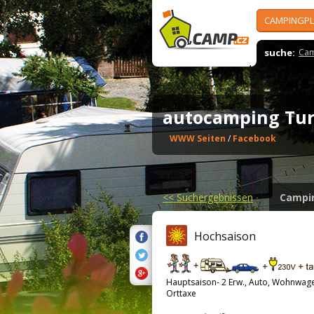
CAMPINGPL
suche:
Cam
autocamping Tu
WWW Seiten
/
Facebook
<<
Suchergebnissen
Campi
Hochsaison
Hauptsaison- 2 Erw., Auto, Wohnwag
Orttaxe