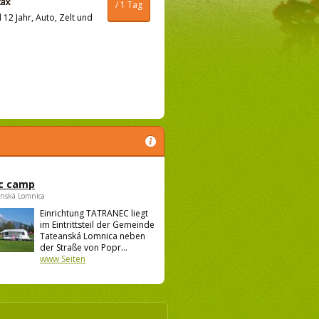
/ 1 Tag
12 Jahr, Auto, Zelt und
c camp
anská Lomnica
Einrichtung TATRANEC liegt
im Eintrittsteil der Gemeinde
Tateanská Lomnica neben
der Straße von Popr...
www Seiten