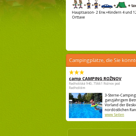
Hauptsaison- 2 Erw.+Kindern 4 und 12
Orttaxe
Campingplätze, die Sie könnt
camp CAMPING ROŽNOV
Radhošťská 940, 75661 Rožnov pod
Radhoštěm
3-Sterne-Campingp
ganzjährigem Betr
Vorland der Besk
nordöstlichen Rand
www Seiten