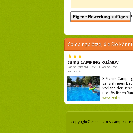
Anzah
Eigene Bewertung zufügen
Campingplätze, die Sie könnt
camp CAMPING ROŽNOV
Radhošťská 940, 75661 Rožnov pod
Radhoštěm
3-Sterne-Campingp
ganzjährigem Betr
Vorland der Besk
nordöstlichen Rand
www Seiten
Copyright© 2009 - 2018 Camp.cz - Pa