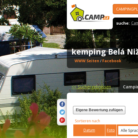
CAMPINGPL
suche:
Cam
kemping Belá N
WWW Seiten
/
Facebook
<<
Suchergebnissen
Campi
Eigene Bewertung zufügen
Sortieren nach
Datum
Foto