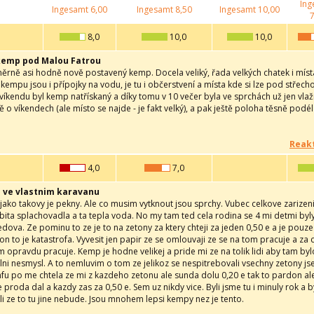
Ing
Ingesamt
6,00
Ingesamt
8,50
Ingesamt
10,00
7
8,0
10,0
10,0
kemp pod Malou Fatrou
ěrně asi hodně nově postavený kemp. Docela veliký, řada velkých chatek i míst
 kempu jsou i přípojky na vodu, je tu i občerstvení a místa kde si lze pod střechou
o víkendu byl kemp natřískaný a díky tomu v 10 večer byla ve sprchách už jen vl
ně o víkendech (ale místo se najde - je fakt velký), a pak ještě poloha těsně podél 
Reakt
4,0
7,0
 ve vlastnim karavanu
ako takovy je pekny. Ale co musim vytknout jsou sprchy. Vubec celkove zarizeni
zbita splachovadla a ta tepla voda. No my tam ted cela rodina se 4 mi detmi byly
edova. Ze pominu to ze je to na zetony za ktery chteji za jeden 0,50 e a je pouz
on to je katastrofa. Vyvesit jen papir ze se omlouvaji ze se na tom pracuje a za c
m opravdu pracuje. Kemp je hodne velikej a pride mi ze na tolik lidi aby tam b
alni nesmysl. A to nemluvim o tom ze jelikoz se nespitrebovali vsechny zetony jse
nfu po me chtela ze mi z kazdeho zetonu ale sunda dolu 0,20 e tak to pardon ale t
 proda dal a kazdy zas za 0,50 e. Sem uz nikdy vice. Byli jsme tu i minuly rok 
zili ze to tu jine nebude. Jsou mnohem lepsi kempy nez je tento.