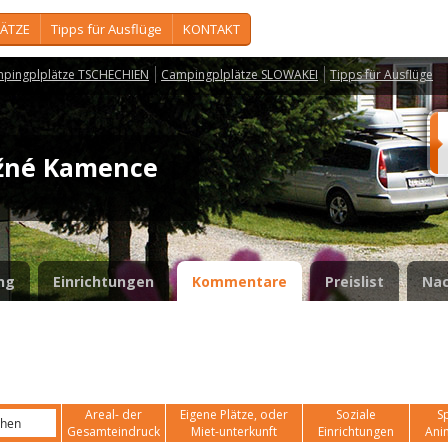
ÄTZE
Tipps für Ausflüge
KONTAKT
pingplplätze TSCHECHIEN
Campingplplätze SLOWAKEI
Tipps für Ausflüge
ižné Kamence
ng
Einrichtungen
Kommentare
Preislist
Nac
Areal- der
Eigene Plätze, oder
Soziale
Sp
Gesamteindruck
Miet-unterkunft
Einrichtungen
Ani