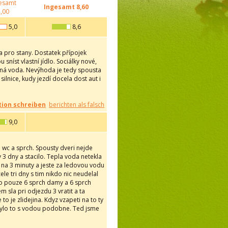
esamt
Ingesamt
8,60
,00
5,0
8,6
a pro stany. Dostatek přípojek
 sníst vlastní jídlo. Sociálky nové,
ažná voda. Nevýhoda je tedy spousta
silnice, kudy jezdí docela dost aut i
ion schreiben
berichten als falsch
9,0
 wc a sprch. Spousty dveri nejde
 3 dny a stacilo. Tepla voda netekla
e na 3 minuty a jeste za ledovou vodu
ele tri dny s tim nikdo nic neudelal
ylo pouze 6 sprch damy a 6 sprch
m sla pri odjezdu 3 vratit a ta
o je zlidejina. Kdyz vzapeti na to ty
a bylo to s vodou podobne. Ted jsme