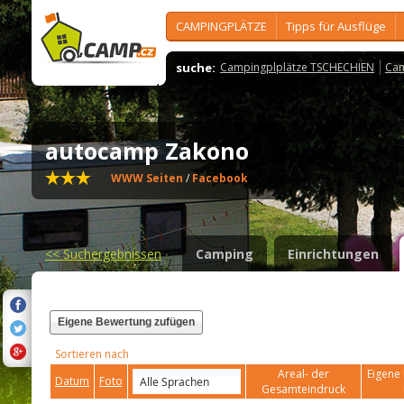
CAMPINGPLÄTZE
Tipps für Ausflüge
suche:
Campingplplätze TSCHECHIEN
Cam
autocamp Zakono
WWW Seiten
/
Facebook
<<
Suchergebnissen
Camping
Einrichtungen
Eigene Bewertung zufügen
Sortieren nach
Areal- der
Eigene 
Datum
Foto
Gesamteindruck