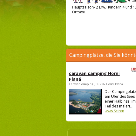
Hauptsaison- 2 Erw.+Kindern 4 und 12
Orttaxe
Campingplätze, die Sie könnt
caravan camping Horní
Planá
Caravan camping , 38226 Horní Planá
Der Campingplatz 
am Ufer des Sees 
einer Halbinsel i
Teil des maleri...
www Seiten