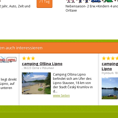
/ 1 Tag
 Jahr, Auto, Zelt und
Nebensaison- 2 Erw.+Kindern 4 und 
Orttaxe
en auch interessieren
camping Olšina Lipno
camping
, 38223 Černá v Pošumaví
Lipno
Frymburk 18
Camping Olšina Lipno
befindet sich am Ufer des
liegt direkt
Lipno-Stausee, 18 km von
Lipno, auf
der Stadt Český Krumlov in
m unteren
d...
www Seiten