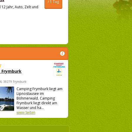
/ 1 Tag
12 Jahr, Auto, Zelt und
 Frymburk
4, 38279 Frymburk
Camping Frymburk liegt am
Lipnostausee im
Böhmerwald. Camping
Frymburk liegt direkt am
Wasser und ha...
www Seiten