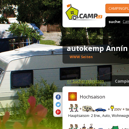
CAMPINGPL
suche:
Cam
autokemp Anní
WWW Seiten
<<
Suchergebnissen
Campi
Hochsaison
Hauptsaison- 2 Erw., Auto, Wohnwag