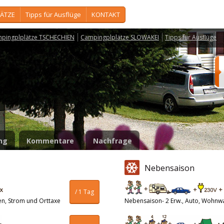
ÄTZE
Tipps für Ausflüge
KONTAKT
pingplplätze TSCHECHIEN
Campingplplätze SLOWAKEI
Tipps für Ausflüge
n
ng
Kommentare
Nachfrage
Nebensaison
/ 1 Tag
en, Strom und Orttaxe
Nebensaison- 2 Erw., Auto, Wohnw