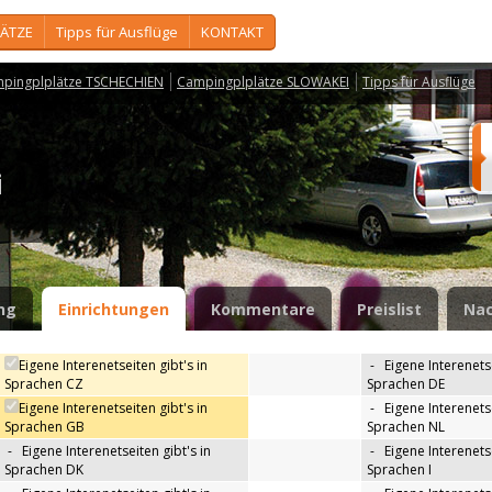
ÄTZE
Tipps für Ausflüge
KONTAKT
pingplplätze TSCHECHIEN
Campingplplätze SLOWAKEI
Tipps für Ausflüge
ci
ng
Einrichtungen
Kommentare
Preislist
Nac
Eigene Interenetseiten gibt's in
-
Eigene Interenetse
Sprachen CZ
Sprachen DE
Eigene Interenetseiten gibt's in
-
Eigene Interenetse
Sprachen GB
Sprachen NL
-
Eigene Interenetseiten gibt's in
-
Eigene Interenetse
Sprachen DK
Sprachen I