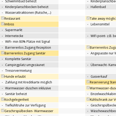
-
Schwimmbad beheizt
-
Kinderplanschbe
-
Kinderplanschbecken beheizt
-
Hallenbad
-
Wasserattraktionen (Rutsche,…)
Restaurant
Take away möglic
Imbiss
-
Lebensmittel
-
Supermarkt
-
Internetecke
-
WiFi point- z.B. 
-
WiFi- min 80% Plätze mit Signal
-
Barrierenlos Zugang Rezeption
Barrierenlos Zug
Barrierenlos Zugang Sanitär
-
Angepasste nur 
-
Komplette Sanitär
-
Campingplatz umgezäunet
-
Überwacht- Kame
-
Tresorvermietung
Hunde erlaubt
-
Gasverkauf
-
Zahlung mit Kreditkarte möglich
Reservierung Sta
-
Warmwasser-duschen inklusive
Warmwasser-dusc
-
Sanitär beheizt
-
Einzelwaschkabi
Kochgelegenheit
Kühlschrank zur 
-
Tiefkühltruhe zur Verfügung
-
Geschirspülbecke
Geschirspülbecken- Warmwasser
-
Wäschewaschbeck