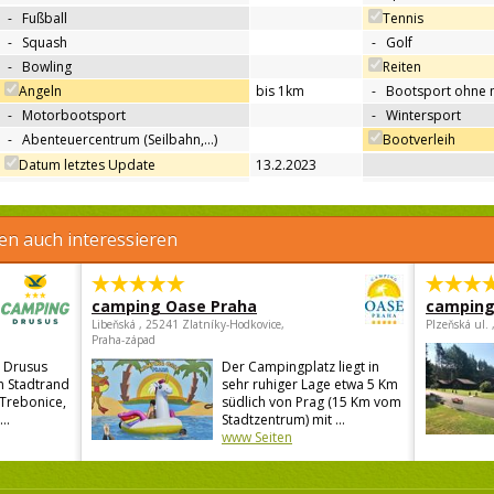
-
Fußball
Tennis
-
Squash
-
Golf
-
Bowling
Reiten
Angeln
bis 1km
-
Bootsport ohne 
-
Motorbootsport
-
Wintersport
-
Abenteuercentrum (Seilbahn,…)
Bootverleih
Datum letztes Update
13.2.2023
en auch interessieren
camping Oase Praha
camping
Libeňská , 25241 Zlatníky-Hodkovice,
Plzeňská ul.
Praha-západ
 Drusus
Der Campingplatz liegt in
en Stadtrand
sehr ruhiger Lage etwa 5 Km
 Trebonice,
südlich von Prag (15 Km vom
..
Stadtzentrum) mit ...
www Seiten