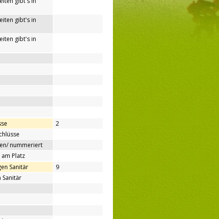
iten gibt's in
iten gibt's in
iten gibt's in
sse
2
chlüsse
ben/ nummeriert
 am Platz
en Sanitär
9
 Sanitär