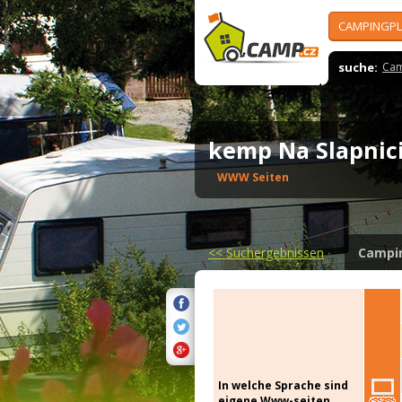
CAMPINGPL
suche:
Cam
kemp Na Slapni
WWW Seiten
<<
Suchergebnissen
Campi
In welche Sprache sind
eigene Www-seiten