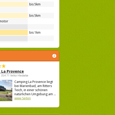
bis 5km
bis 5km
motor
bis 1km
 La Provence
 , 354 71 Velká Hleďsebe
Camping La Provence liegt
bei Marienbad, am Ritters
Teich, in einer schönen
natürlichen Umgebung am ...
www Seiten