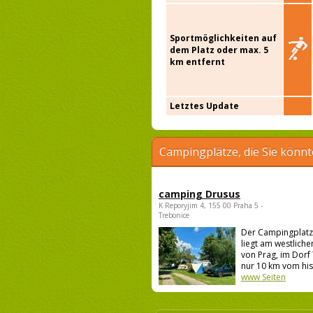
Sportmöglichkeiten auf
dem Platz oder max. 5
km entfernt
Letztes Update
Campingplätze, die Sie könnt
camping Drusus
K Reporyjim 4, 155 00 Praha 5 -
Trebonice
Der Campingplatz
liegt am westlich
von Prag, im Dorf
nur 10 km vom his.
www Seiten