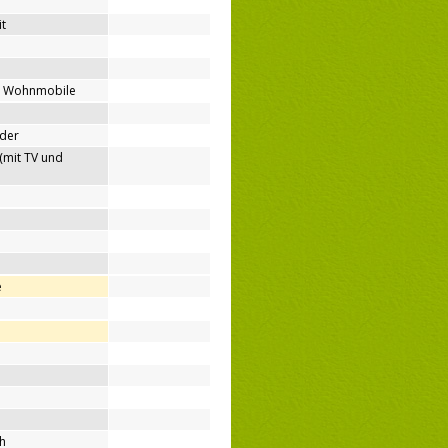
t
ür Wohnmobile
nder
(mit TV und
e
ih