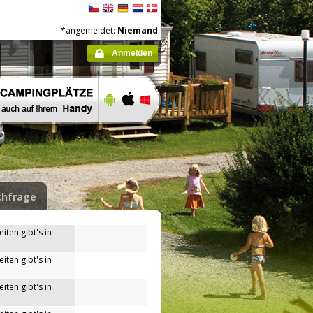
*angemeldet:
Niemand
Anmelden
hfrage
iten gibt's in
iten gibt's in
iten gibt's in