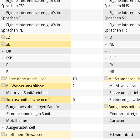
-
Eigene Interenetseiten gibt's in
-
Eigene Interenetse
Sprachen ESP
Sprachen RUS
-
Eigene Interenetseiten gibt's in
-
Eigene Interenetse
Sprachen F
Sprachen SK
-
Eigene Interenetseiten gibt's in
-
Eigene Interenetse
Sprachen PL
Sprachen HR
CZ
-
D
GB
-
NL
-
DK
-
I
-
ESP
-
RUS
-
F
-
SK
-
PL
-
HR
Plätze ohne Anschlüsse
10
Mit Stromanschlü
Mit Wasseranschlüsse
2
-
Mit Abwasserans
-
Mit privat Sanitäreinheit
-
Plätze umschrie
Durchschnittsfläche in m2
6
-
Parkieren gerade
-
Bungalows ohne eigen Sanitär
Bungalows mit eig
-
Zimmer ohne eigen Sanitär
-
Zimmer mit eigen
-
Mobilheime
-
Caravan
-
Ausgerüstet Zelt
in offenem Gewässer
-
Schwimmbad