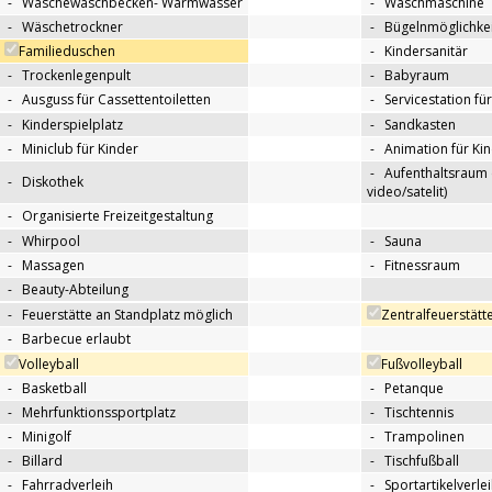
-
Wäschewaschbecken- Warmwasser
-
Waschmaschine
-
Wäschetrockner
-
Bügelnmöglichkei
Familieduschen
-
Kindersanitär
-
Trockenlegenpult
-
Babyraum
-
Ausguss für Cassettentoiletten
-
Servicestation f
-
Kinderspielplatz
-
Sandkasten
-
Miniclub für Kinder
-
Animation für Ki
-
Aufenthaltsraum 
-
Diskothek
video/satelit)
-
Organisierte Freizeitgestaltung
-
Whirpool
-
Sauna
-
Massagen
-
Fitnessraum
-
Beauty-Abteilung
-
Feuerstätte an Standplatz möglich
Zentralfeuerstätt
-
Barbecue erlaubt
Volleyball
Fußvolleyball
-
Basketball
-
Petanque
-
Mehrfunktionssportplatz
-
Tischtennis
-
Minigolf
-
Trampolinen
-
Billard
-
Tischfußball
-
Fahrradverleih
-
Sportartikelverle