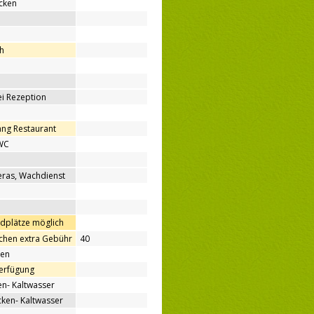
cken
h
bei Rezeption
ang Restaurant
WC
ras, Wachdienst
ndplätze möglich
hen extra Gebühr
40
nen
Verfügung
n- Kaltwasser
en- Kaltwasser