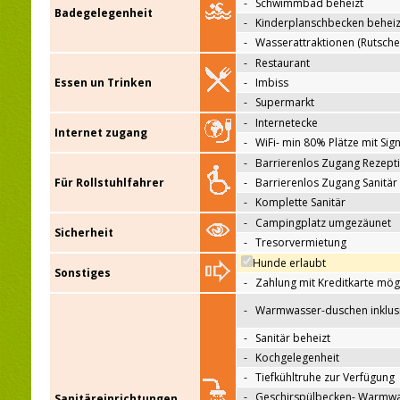
-
Schwimmbad beheizt
Badegelegenheit
-
Kinderplanschbecken beheiz
-
Wasserattraktionen (Rutsche
-
Restaurant
Essen un Trinken
-
Imbiss
-
Supermarkt
-
Internetecke
Internet zugang
-
WiFi- min 80% Plätze mit Sign
-
Barrierenlos Zugang Rezept
Für Rollstuhlfahrer
-
Barrierenlos Zugang Sanitär
-
Komplette Sanitär
-
Campingplatz umgezäunet
Sicherheit
-
Tresorvermietung
Hunde erlaubt
Sonstiges
-
Zahlung mit Kreditkarte mög
-
Warmwasser-duschen inklus
-
Sanitär beheizt
-
Kochgelegenheit
-
Tiefkühltruhe zur Verfügung
-
Geschirspülbecken- Warmw
Sanitäreinrichtungen