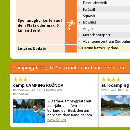
-
Fahrradverleih
-
Fußball
-
Squash
Sportmöglichkeiten auf
-
Bowling
dem Platz oder max. 5
-
Angeln
km entfernt
-
Motorbootsport
-
Abenteuercentrum (Seilbahn
Datum letztes Update
Letztes Update
Campingplätze, die Sie könnten auch interessieren
camp CAMPING ROŽNOV
eurocamping 
Radhošťská 940, 75661 Rožnov pod
Štefánikova 1008, 68
Radhoštěm
3-Sterne-Campingplatz mit
ganzjährigem Betrieb im
Vorland der Beskiden am
nordöstlichen Rand der Sta...
www Seiten