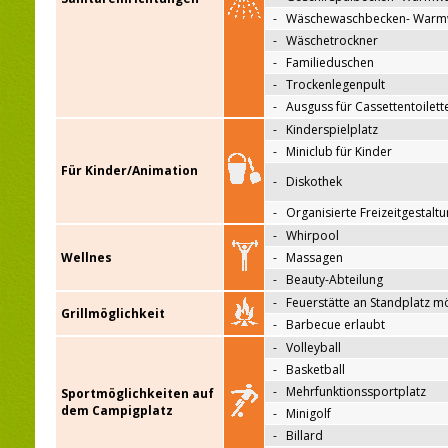
-
Wäschewaschbecken- Warm
-
Wäschetrockner
-
Familieduschen
-
Trockenlegenpult
-
Ausguss für Cassettentoilett
-
Kinderspielplatz
-
Miniclub für Kinder
Für Kinder/Animation
-
Diskothek
-
Organisierte Freizeitgestalt
-
Whirpool
Wellnes
-
Massagen
-
Beauty-Abteilung
-
Feuerstätte an Standplatz m
Grillmöglichkeit
-
Barbecue erlaubt
-
Volleyball
-
Basketball
-
Mehrfunktionssportplatz
Sportmöglichkeiten auf
dem Campigplatz
-
Minigolf
-
Billard