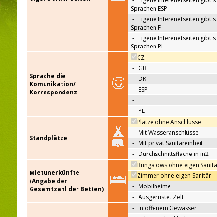
-
Eigene Interenetseiten gibt's 
Sprachen ESP
-
Eigene Interenetseiten gibt's 
Sprachen F
-
Eigene Interenetseiten gibt's 
Sprachen PL
CZ
-
GB
Sprache die
-
DK
Komunikation/
-
ESP
Korrespondenz
-
F
-
PL
Plätze ohne Anschlüsse
-
Mit Wasseranschlüsse
Standplätze
-
Mit privat Sanitäreinheit
-
Durchschnittsfläche in m2
Bungalows ohne eigen Sanitä
Mietunerkünfte
Zimmer ohne eigen Sanitär
(Angabe der
-
Mobilheime
Gesamtzahl der Betten)
-
Ausgerüstet Zelt
-
in offenem Gewässer