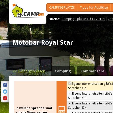
CAMPINGPLÄTZE
Tipps für Ausflüge
suche:
Campingplplätze TSCHECHIEN
Cam
Motobar Royal Star
<<
Suchergebnissen
Camping
Kommentare
Eigene Interenetseiten gibt's 
Sprachen CZ
-
Eigene Interenetseiten gibt's 
Sprachen GB
-
Eigene Interenetseiten gibt's 
Sprachen DK
In welche Sprache sind
eigene Www-seiten