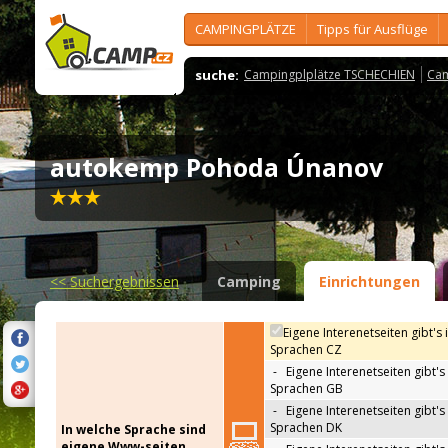
CAMPINGPLÄTZE
Tipps für Ausflüge
suche:
Campingplplätze TSCHECHIEN
Cam
autokemp Pohoda Únanov
<<
Suchergebnissen
Camping
Einrichtungen
Eigene Interenetseiten gibt's 
Sprachen CZ
-
Eigene Interenetseiten gibt's 
Sprachen GB
-
Eigene Interenetseiten gibt's 
Sprachen DK
In welche Sprache sind
eigene Www-seiten