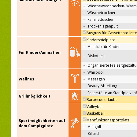
-
Wäschewaschbecken- Warm
-
Wäschetrockner
-
Familieduschen
-
Trockenlegenpult
Ausguss für Cassettentoilett
Kinderspielplatz
-
Miniclub für Kinder
Für Kinder/Animation
-
Diskothek
-
Organisierte Freizeitgestalt
-
Whirpool
Wellnes
-
Massagen
-
Beauty-Abteilung
-
Feuerstätte an Standplatz m
Grillmöglichkeit
Barbecue erlaubt
Volleyball
Basketball
Mehrfunktionssportplatz
Sportmöglichkeiten auf
dem Campigplatz
-
Minigolf
-
Billard