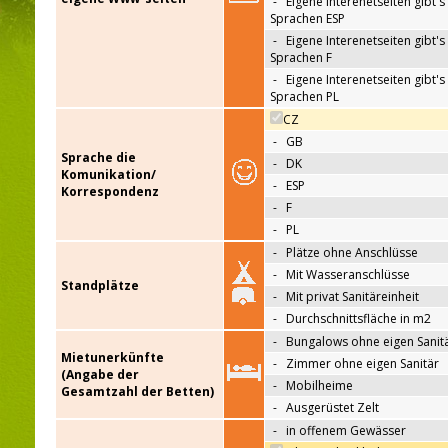
-
Eigene Interenetseiten gibt's 
Sprachen ESP
-
Eigene Interenetseiten gibt's 
Sprachen F
-
Eigene Interenetseiten gibt's 
Sprachen PL
CZ
-
GB
Sprache die
-
DK
Komunikation/
-
ESP
Korrespondenz
-
F
-
PL
-
Plätze ohne Anschlüsse
-
Mit Wasseranschlüsse
Standplätze
-
Mit privat Sanitäreinheit
-
Durchschnittsfläche in m2
-
Bungalows ohne eigen Sanit
Mietunerkünfte
-
Zimmer ohne eigen Sanitär
(Angabe der
-
Mobilheime
Gesamtzahl der Betten)
-
Ausgerüstet Zelt
-
in offenem Gewässer