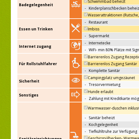
Schwimmbad beheizt
Badegelegenheit
-
Kinderplanschbecken beheiz
Wasserattraktionen (Rutsche
-
Restaurant
Essen un Trinken
Imbiss
-
Supermarkt
-
Internetecke
Internet zugang
-
WiFi- min 80% Plätze mit Sign
Barrierenlos Zugang Rezepti
Für Rollstuhlfahrer
Barrierenlos Zugang Sanitär
-
Komplette Sanitär
Campingplatz umgezäunet
Sicherheit
-
Tresorvermietung
Hunde erlaubt
Sonstiges
-
Zahlung mit Kreditkarte mög
Warmwasser-duschen inklusi
-
Sanitär beheizt
-
Kochgelegenheit
-
Tiefkühltruhe zur Verfügung
Geschirspülbecken- Warmwa
Sanitäreinrichtungen