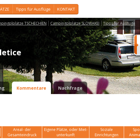
ÄTZE
Tipps für Ausflüge
KONTAKT
pingplplätze TSCHECHIEN
Campingplplätze SLOWAKEI
Tipps für Ausflüge
letice
ng
Kommentare
Nachfrage
Areal- der
Eigene Plätze, oder Miet-
Soziale
Spor
Gesamteindruck
unterkunft
Einrichtungen
Anima