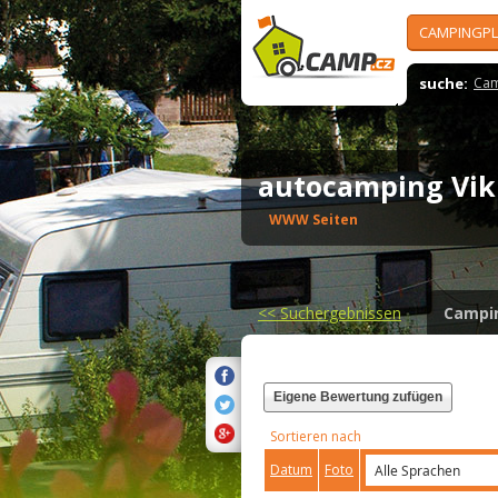
CAMPINGPL
suche:
Cam
autocamping Vik
WWW Seiten
<<
Suchergebnissen
Campi
Eigene Bewertung zufügen
Sortieren nach
Datum
Foto