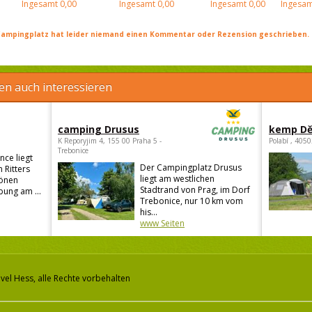
Ingesamt
0,00
Ingesamt
0,00
Ingesamt
0,00
Ingesam
ampingplatz hat leider niemand einen Kommentar oder Rezension geschrieben. Se
en auch interessieren
camping Drusus
kemp Dě
K Reporyjim 4, 155 00 Praha 5 -
Polabí , 405
Trebonice
ce liegt
Der Campingplatz Drusus
 Ritters
liegt am westlichen
hönen
Stadtrand von Prag, im Dorf
ung am ...
Trebonice, nur 10 km vom
his...
www Seiten
vel Hess, alle Rechte vorbehalten