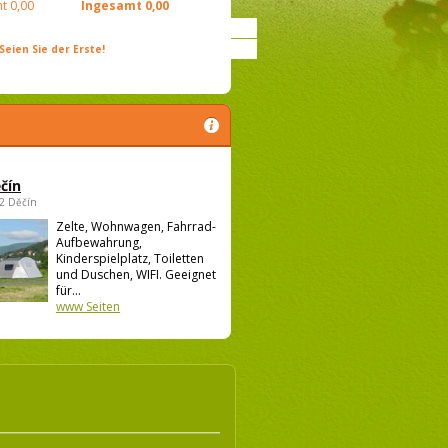
t
0,00
Ingesamt
0,00
ien Sie der Erste!
čín
02 Děčín
Zelte, Wohnwagen, Fahrrad-
Aufbewahrung,
Kinderspielplatz, Toiletten
und Duschen, WIFI. Geeignet
für...
www Seiten