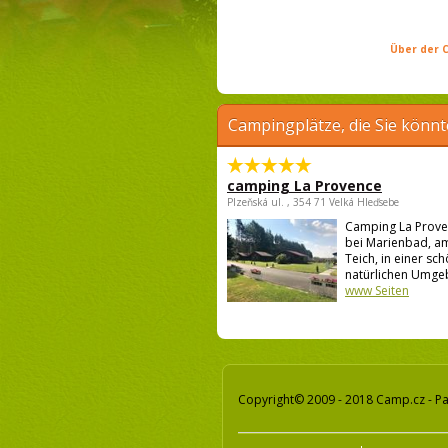
Über der C
Campingplätze, die Sie könnt
camping La Provence
Plzeňská ul. , 354 71 Velká Hleďsebe
Camping La Proven
bei Marienbad, am
Teich, in einer sc
natürlichen Umgeb
www Seiten
Copyright© 2009 - 2018 Camp.cz - Pa