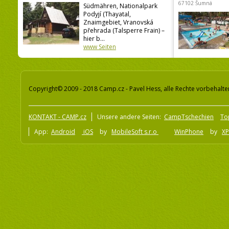
67102 Šumná
Südmähren, Nationalpark
Podyjí (Thayatal,
Znaimgebiet, Vranovská
přehrada (Talsperre Frain) –
hier b...
www Seiten
Copyright© 2009 - 2018 Camp.cz - Pavel Hess, alle Rechte vorbehalte
KONTAKT - CAMP.cz
Unsere andere Seiten:
CampTschechien
To
App:
Android
iOS
by
MobileSoft s.r.o
WinPhone
by
XP