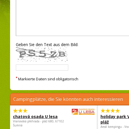
Geben Sie den Text aus dem Bild:
*
Markierte Daten sind obligatorisch
Campingplätze, die Sie könnten auch interessieren
chatová osada U lesa
holiday park
Vranovská přehrada - pláž 680, 67102
pláž
Šumná
Areál kempingu - Vra