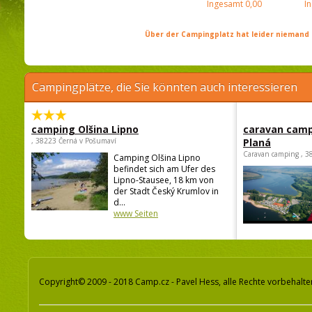
Ingesamt
0,00
I
Über der Campingplatz hat leider niemand 
Campingplätze, die Sie könnten auch interessieren
camping Olšina Lipno
caravan camp
, 38223 Černá v Pošumaví
Planá
Caravan camping , 3
Camping Olšina Lipno
befindet sich am Ufer des
Lipno-Stausee, 18 km von
der Stadt Český Krumlov in
d...
www Seiten
Copyright© 2009 - 2018 Camp.cz - Pavel Hess, alle Rechte vorbehalte