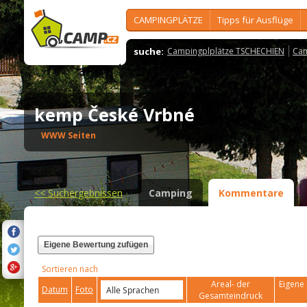
CAMPINGPLÄTZE
Tipps für Ausflüge
suche:
Campingplplätze TSCHECHIEN
Cam
kemp České Vrbné
WWW Seiten
<<
Suchergebnissen
Camping
Kommentare
Eigene Bewertung zufügen
Sortieren nach
Areal- der
Eigene 
Datum
Foto
Gesamteindruck