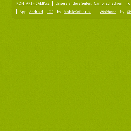
KONTAKT - CAMP.cz
Unsere andere Seiten:
CampTschechien
To
App:
Android
iOS
by
MobileSoft s.r.o
WinPhone
by
XP