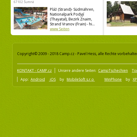
67102 Šumná
Pláž (Strand)- Südmähren,
Nationalpark Podyjí
(Thayatal), Bezirk Znaim,
Strand Vranov (Frain) - hi...
www Seiten
Copyright© 2009 - 2018 Camp.cz - Pavel Hess, alle Rechte vorbehalte
KONTAKT - CAMP.cz
Unsere andere Seiten:
CampTschechien
To
App:
Android
iOS
by
MobileSoft s.r.o
WinPhone
by
XP