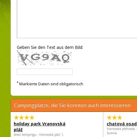
Geben Sie den Text aus dem Bild:
*
Markierte Daten sind obligatorisch
Campingplätze, die Sie könnten auch interessieren
holiday park Vranovská
chatová osad
pláž
Vranovská přehrada -
Šumná
Areál kempingu - Vranovská pláž 1,