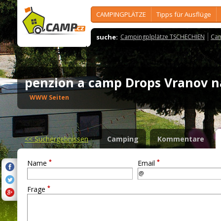
CAMPINGPLÄTZE
Tipps für Ausflüge
suche:
Campingplplätze TSCHECHIEN
Cam
penzion a camp Drops Vranov 
WWW Seiten
<<
Suchergebnissen
Camping
Kommentare
*
*
Name
Email
*
Frage