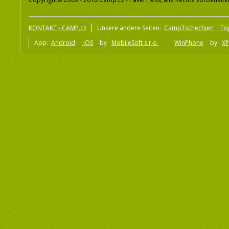
KONTAKT - CAMP.cz
Unsere andere Seiten:
CampTschechien
To
App:
Android
iOS
by
MobileSoft s.r.o
WinPhone
by
XP