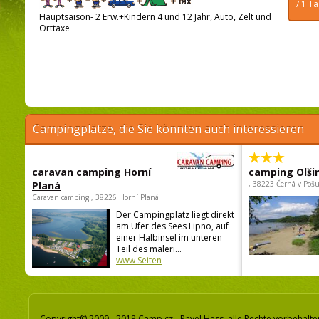
/ 1 T
Hauptsaison- 2 Erw.+Kindern 4 und 12 Jahr, Auto, Zelt und
Orttaxe
Campingplätze, die Sie könnten auch interessieren
caravan camping Horní
camping Olši
Planá
, 38223 Černá v Poš
Caravan camping , 38226 Horní Planá
Der Campingplatz liegt direkt
am Ufer des Sees Lipno, auf
einer Halbinsel im unteren
Teil des maleri...
www Seiten
Copyright© 2009 - 2018 Camp.cz - Pavel Hess, alle Rechte vorbehalte