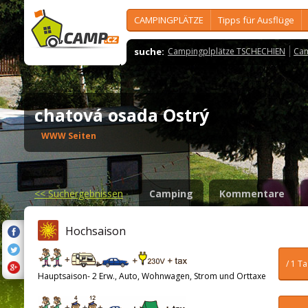
CAMPINGPLÄTZE
Tipps für Ausflüge
suche:
Campingplplätze TSCHECHIEN
Cam
chatová osada Ostrý
WWW Seiten
<<
Suchergebnissen
Camping
Kommentare
Hochsaison
/ 1 T
Hauptsaison- 2 Erw., Auto, Wohnwagen, Strom und Orttaxe