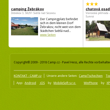
camping Žebrákov
chatová osad
Žebrákov 3, 58291 Světlá nad Sázavou
Vranovská přehrada -
Šumná
Der Campingplatz befindet
sich in dem kleinen Dorf
Žebrakov, nicht weit von dem
Städtchen Světlá nad...
www Seiten
Copyright© 2009 - 2018 Camp.cz - Pavel Hess, alle Rechte vorbehalte
KONTAKT - CAMP.cz
Unsere andere Seiten:
CampTschechien
To
App:
Android
iOS
by
MobileSoft s.r.o
WinPhone
by
XP