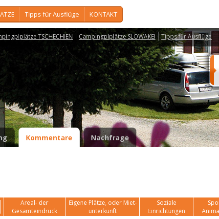
ÄTZE
Tipps für Ausflüge
KONTAKT
pingplplätze TSCHECHIEN
Campingplplätze SLOWAKEI
Tipps für Ausflüge
ng
Kommentare
Nachfrage
Areal- der
Eigene Plätze, oder Miet-
Soziale
Spor
Gesamteindruck
unterkunft
Einrichtungen
Anima