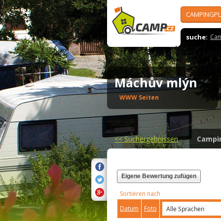
CAMPINGPL
suche:
Cam
Máchův mlýn
WWW Seiten
<<
Suchergebnissen
Campi
Eigene Bewertung zufügen
Sortieren nach
Datum
Foto