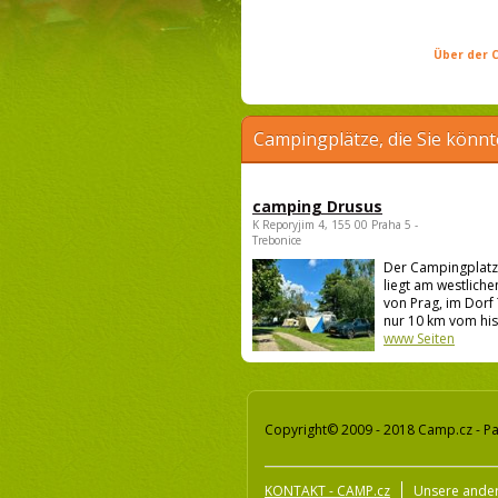
Über der C
Campingplätze, die Sie könnt
camping Drusus
K Reporyjim 4, 155 00 Praha 5 -
Trebonice
Der Campingplatz
liegt am westlich
von Prag, im Dorf
nur 10 km vom his.
www Seiten
Copyright© 2009 - 2018 Camp.cz - Pa
KONTAKT - CAMP.cz
Unsere ander