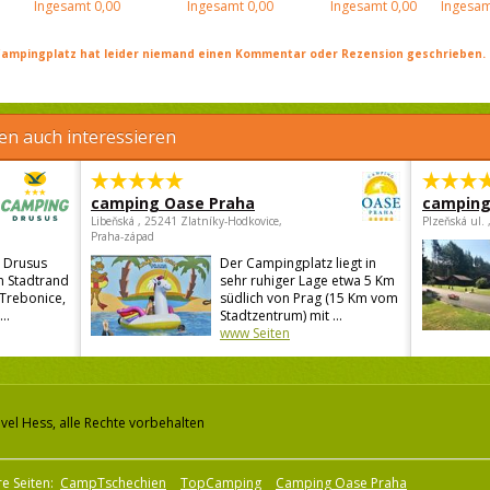
Ingesamt
0,00
Ingesamt
0,00
Ingesamt
0,00
Ingesam
ampingplatz hat leider niemand einen Kommentar oder Rezension geschrieben. Se
en auch interessieren
camping Oase Praha
camping
Libeňská , 25241 Zlatníky-Hodkovice,
Plzeňská ul.
Praha-západ
 Drusus
Der Campingplatz liegt in
en Stadtrand
sehr ruhiger Lage etwa 5 Km
 Trebonice,
südlich von Prag (15 Km vom
..
Stadtzentrum) mit ...
www Seiten
vel Hess, alle Rechte vorbehalten
e Seiten:
CampTschechien
TopCamping
Camping Oase Praha