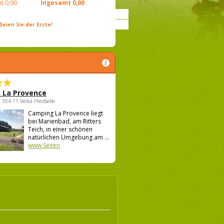
t
0,00
Ingesamt
0,00
ien Sie der Erste!
 La Provence
 , 354 71 Velká Hleďsebe
Camping La Provence liegt
bei Marienbad, am Ritters
Teich, in einer schönen
natürlichen Umgebung am ...
www Seiten