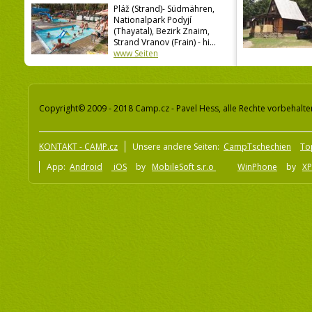
Pláž (Strand)- Südmähren,
Nationalpark Podyjí
(Thayatal), Bezirk Znaim,
Strand Vranov (Frain) - hi...
www Seiten
Copyright© 2009 - 2018 Camp.cz - Pavel Hess, alle Rechte vorbehalte
KONTAKT - CAMP.cz
Unsere andere Seiten:
CampTschechien
To
App:
Android
iOS
by
MobileSoft s.r.o
WinPhone
by
XP