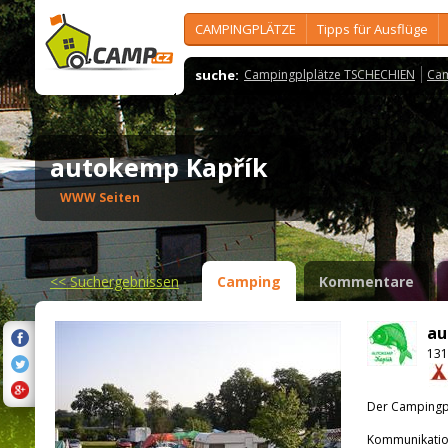
CAMPINGPLÄTZE
Tipps für Ausflüge
suche:
Campingplplätze TSCHECHIEN
Cam
autokemp Kapřík
WWW Seiten
<<
Suchergebnissen
Camping
Kommentare
au
131
Der Campingpla
Kommunikatio