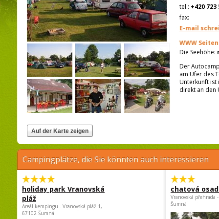
tel.:
+420 723 
fax:
E-mail schre
WWW Seiten
Die Seehöhe:
Der Autocampin
am Ufer des T
Unterkunft ist
direkt an den
Campingplätze, die Sie könnten auch interessieren
holiday park Vranovská
chatová osad
pláž
Vranovská přehrada -
Šumná
Areál kempingu - Vranovská pláž 1,
67102 Šumná