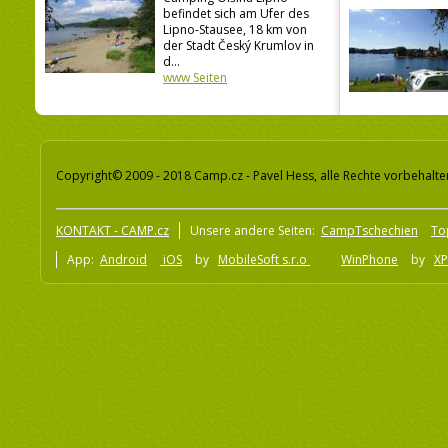
befindet sich am Ufer des
Lipno-Stausee, 18 km von
der Stadt Český Krumlov in
d...
www Seiten
Copyright© 2009 - 2018 Camp.cz - Pavel Hess, alle Rechte vorbehalte
KONTAKT - CAMP.cz
Unsere andere Seiten:
CampTschechien
To
App:
Android
iOS
by
MobileSoft s.r.o
WinPhone
by
XP