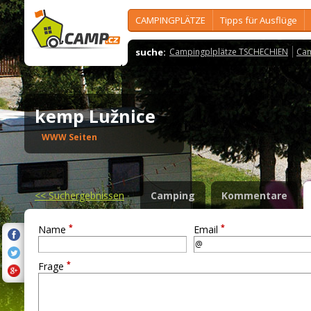
CAMPINGPLÄTZE
Tipps für Ausflüge
suche:
Campingplplätze TSCHECHIEN
Cam
kemp Lužnice
WWW Seiten
<<
Suchergebnissen
Camping
Kommentare
*
*
Name
Email
*
Frage