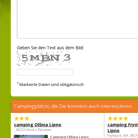
Geben Sie den Text aus dem Bild:
*
Markierte Daten sind obligatorisch
Campingplätze, die Sie könnten auch interessieren
camping Olšina Lipno
camping Fry
, 38223 Černá v Pošumaví
Lipno
Frymburk 184, 3827
Camping Olšina Lipno