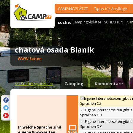
CAMPINGPLÄTZE
Tipps für Ausflüge
suche:
Campingplplätze TSCHECHIEN
Cam
chatová osada Blaník
WWW Seiten
<<
Suchergebnissen
Camping
Kommentare
Eigene Interenetseiten gibt's 
Sprachen CZ
-
Eigene Interenetseiten gibt's 
Sprachen GB
-
Eigene Interenetseiten gibt's 
Sprachen DK
In welche Sprache sind
eigene Www-seiten