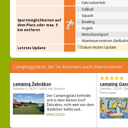
-
Fahrradverleih
-
Fußball
-
Squash
Sportmöglichkeiten auf
-
Bowling
dem Platz oder max. 5
-
Angeln
km entfernt
-
Motorbootsport
-
Abenteuercentrum (Seilbahn
Datum letztes Update
Letztes Update
Campingplätze, die Sie könnten auch interessieren
camping Žebrákov
camping Oas
Žebrákov 3, 58291 Světlá nad Sázavou
Libeňská , 25241 Zla
Praha-západ
Der Campingplatz befindet
sich in dem kleinen Dorf
Žebrakov, nicht weit von dem
Städtchen Světlá nad...
www Seiten