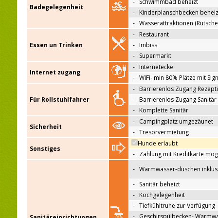
-
Schwimmbad beheizt
Badegelegenheit
-
Kinderplanschbecken beheiz
-
Wasserattraktionen (Rutsche
-
Restaurant
Essen un Trinken
-
Imbiss
-
Supermarkt
-
Internetecke
Internet zugang
-
WiFi- min 80% Plätze mit Sign
-
Barrierenlos Zugang Rezept
Für Rollstuhlfahrer
-
Barrierenlos Zugang Sanitär
-
Komplette Sanitär
-
Campingplatz umgezäunet
Sicherheit
-
Tresorvermietung
Hunde erlaubt
Sonstiges
-
Zahlung mit Kreditkarte mög
-
Warmwasser-duschen inklus
-
Sanitär beheizt
-
Kochgelegenheit
-
Tiefkühltruhe zur Verfügung
-
Geschirspülbecken- Warmw
Sanitäreinrichtungen