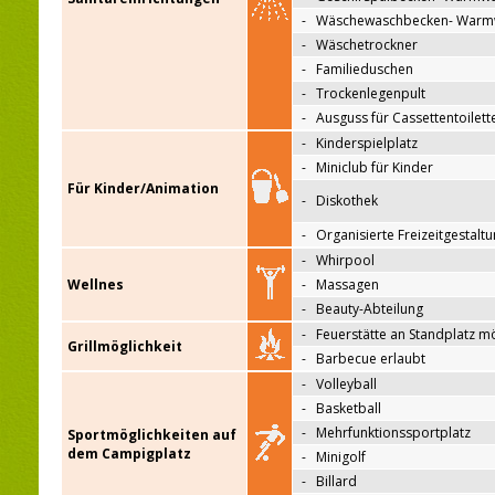
-
Wäschewaschbecken- Warm
-
Wäschetrockner
-
Familieduschen
-
Trockenlegenpult
-
Ausguss für Cassettentoilett
-
Kinderspielplatz
-
Miniclub für Kinder
Für Kinder/Animation
-
Diskothek
-
Organisierte Freizeitgestalt
-
Whirpool
Wellnes
-
Massagen
-
Beauty-Abteilung
-
Feuerstätte an Standplatz m
Grillmöglichkeit
-
Barbecue erlaubt
-
Volleyball
-
Basketball
-
Mehrfunktionssportplatz
Sportmöglichkeiten auf
dem Campigplatz
-
Minigolf
-
Billard