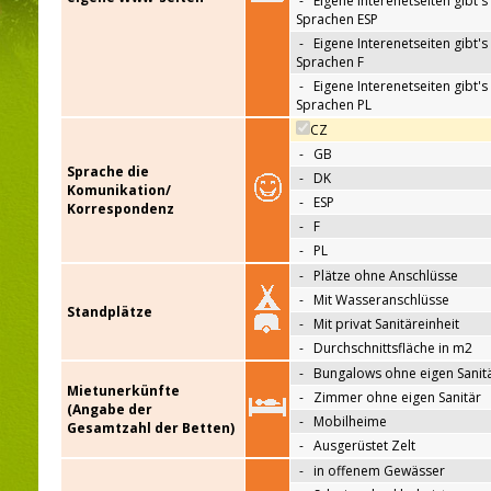
-
Eigene Interenetseiten gibt's 
Sprachen ESP
-
Eigene Interenetseiten gibt's 
Sprachen F
-
Eigene Interenetseiten gibt's 
Sprachen PL
CZ
-
GB
Sprache die
-
DK
Komunikation/
-
ESP
Korrespondenz
-
F
-
PL
-
Plätze ohne Anschlüsse
-
Mit Wasseranschlüsse
Standplätze
-
Mit privat Sanitäreinheit
-
Durchschnittsfläche in m2
-
Bungalows ohne eigen Sanit
Mietunerkünfte
-
Zimmer ohne eigen Sanitär
(Angabe der
-
Mobilheime
Gesamtzahl der Betten)
-
Ausgerüstet Zelt
-
in offenem Gewässer