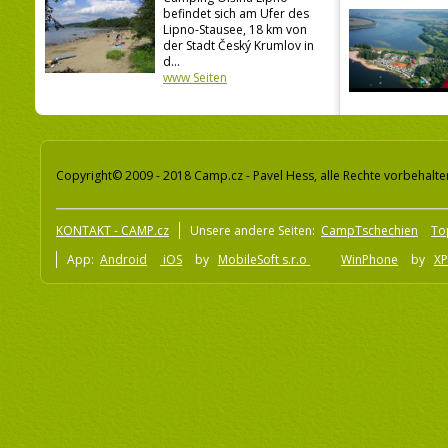
befindet sich am Ufer des
Lipno-Stausee, 18 km von
der Stadt Český Krumlov in
d...
www Seiten
Copyright© 2009 - 2018 Camp.cz - Pavel Hess, alle Rechte vorbehalte
KONTAKT - CAMP.cz
Unsere andere Seiten:
CampTschechien
To
App:
Android
iOS
by
MobileSoft s.r.o
WinPhone
by
XP