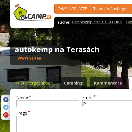
CAMPINGPLÄTZE
Tipps für Ausflüge
suche:
Campingplplätze TSCHECHIEN
Cam
autokemp na Terasách
WWW Seiten
<<
Suchergebnissen
Camping
Kommentare
*
*
Name
Email
*
Frage