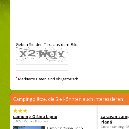
Geben Sie den Text aus dem Bild:
*
Markierte Daten sind obligatorisch
Campingplätze, die Sie könnten auch interessieren
camping Olšina Lipno
caravan camp
, 38223 Černá v Pošumaví
Planá
Caravan camping , 3
Camping Olšina Lipno