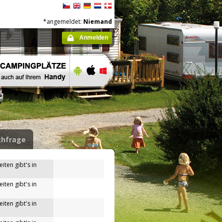
*angemeldet:
Niemand
Anmelden
hfrage
iten gibt's in
iten gibt's in
iten gibt's in