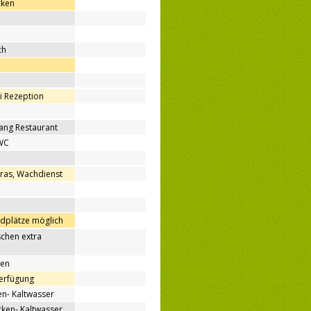
cken
ch
ei Rezeption
ang Restaurant
WC
ras, Wachdienst
ndplätze möglich
chen extra
nen
Verfügung
n- Kaltwasser
en- Kaltwasser