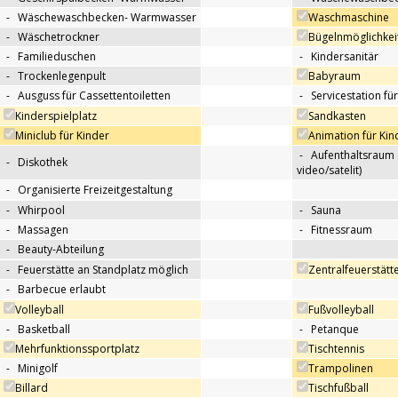
-
Wäschewaschbecken- Warmwasser
Waschmaschine
-
Wäschetrockner
Bügelnmöglichkei
-
Familieduschen
-
Kindersanitär
-
Trockenlegenpult
Babyraum
-
Ausguss für Cassettentoiletten
-
Servicestation f
Kinderspielplatz
Sandkasten
Miniclub für Kinder
Animation für Kin
-
Aufenthaltsraum 
-
Diskothek
video/satelit)
-
Organisierte Freizeitgestaltung
-
Whirpool
-
Sauna
-
Massagen
-
Fitnessraum
-
Beauty-Abteilung
-
Feuerstätte an Standplatz möglich
Zentralfeuerstätt
-
Barbecue erlaubt
Volleyball
Fußvolleyball
-
Basketball
-
Petanque
Mehrfunktionssportplatz
Tischtennis
-
Minigolf
Trampolinen
Billard
Tischfußball