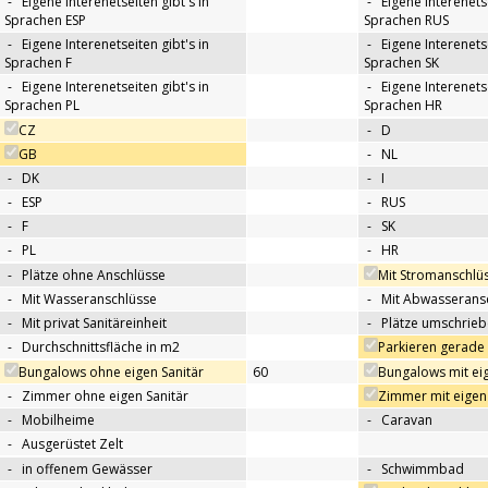
-
Eigene Interenetseiten gibt's in
-
Eigene Interenetse
Sprachen ESP
Sprachen RUS
-
Eigene Interenetseiten gibt's in
-
Eigene Interenetse
Sprachen F
Sprachen SK
-
Eigene Interenetseiten gibt's in
-
Eigene Interenetse
Sprachen PL
Sprachen HR
CZ
-
D
GB
-
NL
-
DK
-
I
-
ESP
-
RUS
-
F
-
SK
-
PL
-
HR
-
Plätze ohne Anschlüsse
Mit Stromanschlü
-
Mit Wasseranschlüsse
-
Mit Abwasserans
-
Mit privat Sanitäreinheit
-
Plätze umschrie
-
Durchschnittsfläche in m2
Parkieren gerade
Bungalows ohne eigen Sanitär
60
Bungalows mit eig
-
Zimmer ohne eigen Sanitär
Zimmer mit eigen 
-
Mobilheime
-
Caravan
-
Ausgerüstet Zelt
-
in offenem Gewässer
-
Schwimmbad