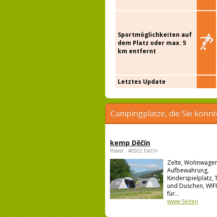
Sportmöglichkeiten auf
dem Platz oder max. 5
km entfernt
Letztes Update
Campingplätze, die Sie könnt
kemp Děčín
Polabí , 40502 Děčín
Zelte, Wohnwagen
Aufbewahrung,
Kinderspielplatz, 
und Duschen, WIFI
für...
www Seiten