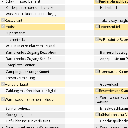
-
Schwimmbad beheizt
Kinderplanschbe
-
Kinderplanschbecken beheizt
-
Hallenbad
-
Wasserattraktionen (Rutsche,…)
Restaurant
-
Take away mögli
Imbiss
Lebensmittel
-
Supermarkt
-
Internetecke
WiFi point- z.B. b
-
WiFi- min 80% Plätze mit Signal
-
Barrierenlos Zugang Rezeption
-
Barrierenlos Zug
-
Barrierenlos Zugang Sanitär
-
Angepasste nur 
-
Komplette Sanitär
-
Campingplatz umgezäunet
Überwacht- Kame
-
Tresorvermietung
Hunde erlaubt
-
Gasverkauf
-
Zahlung mit Kreditkarte möglich
Reservierung Sta
-
Warmwasser-dus
Warmwasser-duschen inklusive
Gebühr
-
Sanitär beheizt
-
Einzelwaschkabi
-
Kochgelegenheit
Kühlschrank zur 
-
Tiefkühltruhe zur Verfügung
-
Geschirspülbecke
-
Geschirspülbecken- Warmwasser
-
Wäschewaschbeck