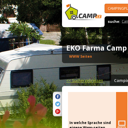
CAMPINGPL
suche:
Cam
EKO Farma Camp
WWW Seiten
<<
Suchergebnissen
Campi
In welche Sprache sind
eigene Www-seiten