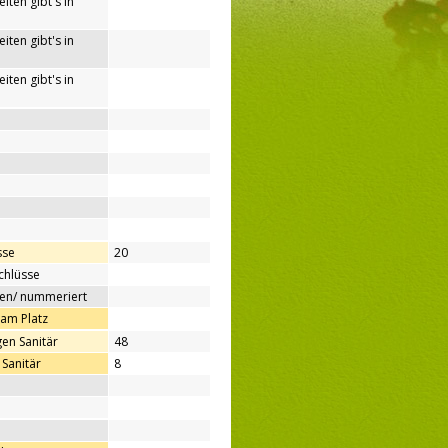
iten gibt's in
iten gibt's in
iten gibt's in
sse
20
chlüsse
ben/ nummeriert
 am Platz
en Sanitär
48
Sanitär
8