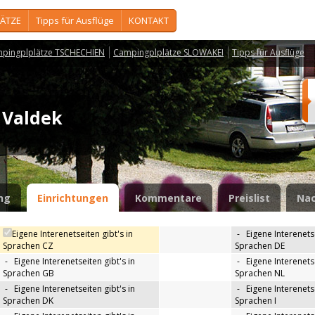
ÄTZE
Tipps für Ausflüge
KONTAKT
pingplplätze TSCHECHIEN
Campingplplätze SLOWAKEI
Tipps für Ausflüge
 Valdek
ng
Einrichtungen
Kommentare
Preislist
Nac
Eigene Interenetseiten gibt's in
-
Eigene Interenetse
Sprachen CZ
Sprachen DE
-
Eigene Interenetseiten gibt's in
-
Eigene Interenetse
Sprachen GB
Sprachen NL
-
Eigene Interenetseiten gibt's in
-
Eigene Interenetse
Sprachen DK
Sprachen I