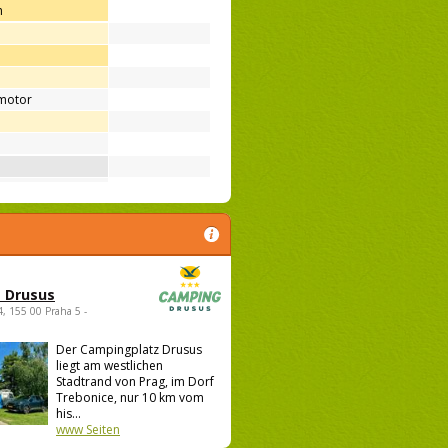
h
motor
 Drusus
4, 155 00 Praha 5 -
Der Campingplatz Drusus
liegt am westlichen
Stadtrand von Prag, im Dorf
Trebonice, nur 10 km vom
his...
www Seiten