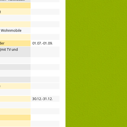
t
ür Wohnmobile
der
01.07.-01.09.
(mit TV und
e
30.12.-31.12.