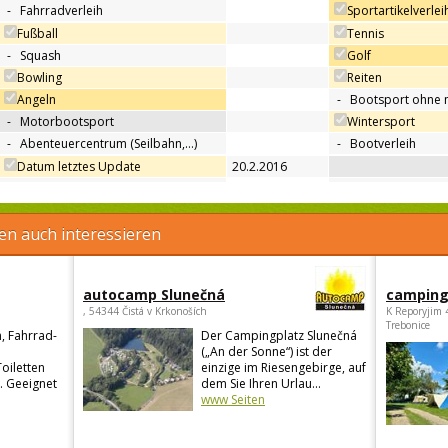
-
Fahrradverleih
Sportartikelverlei
Fußball
Tennis
-
Squash
Golf
Bowling
Reiten
Angeln
-
Bootsport ohne 
-
Motorbootsport
Wintersport
-
Abenteuercentrum (Seilbahn,…)
-
Bootverleih
Datum letztes Update
20.2.2016
en auch interessieren
autocamp Slunečná
camping
, 54344 Čistá v Krkonoších
K Reporyjim 
Trebonice
, Fahrrad-
Der Campingplatz Slunečná
(„An der Sonne“) ist der
Toiletten
einzige im Riesengebirge, auf
. Geeignet
dem Sie Ihren Urlau...
www Seiten