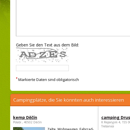
Geben Sie den Text aus dem Bild:
*
Markierte Daten sind obligatorisch
Campingplätze, die Sie könnten auch interessieren
kemp Děčín
camping Dru
Polabí , 40502 Děčín
K Reporyjim 4, 155 0
Trebonice
Zelte, Wohnwagen, Fahrrad-