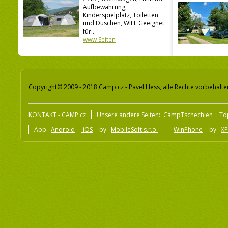
Aufbewahrung,
Kinderspielplatz, Toiletten
und Duschen, WIFI. Geeignet
für...
www Seiten
Copyright© 2009 - 2018 Camp.cz - Pavel Hess, alle Rechte vorbehalte
KONTAKT - CAMP.cz
Unsere andere Seiten:
CampTschechien
To
App:
Android
iOS
by
MobileSoft s.r.o
WinPhone
by
XP