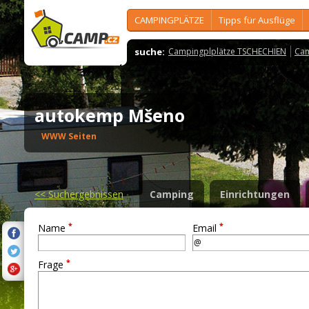
CAMPINGPLÄTZE
Tipps für Ausflüge
suche:
Campingplplätze TSCHECHIEN
Cam
autokemp Mšeno
WWW Seiten
<<
Suchergebnissen
Camping
Einrichtungen
*
*
Name
Email
*
Frage