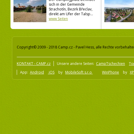
sich in der Gemeinde
Strachotín, Bezirk Břeclav,
direkt am Ufer der Talsp...
www Seiten
Copyright© 2009 - 2018 Camp.cz - Pavel Hess, alle Rechte vorbehalte
KONTAKT - CAMP.cz
Unsere andere Seiten:
CampTschechien
To
App:
Android
iOS
by
MobileSoft s.r.o
WinPhone
by
XP