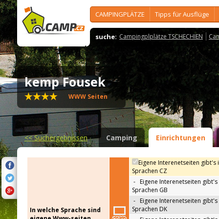
CAMPINGPLÄTZE
Tipps für Ausflüge
suche:
Campingplplätze TSCHECHIEN
Cam
kemp Fousek
WWW Seiten
<<
Suchergebnissen
Camping
Einrichtungen
Eigene Interenetseiten gibt's 
Sprachen CZ
-
Eigene Interenetseiten gibt's 
Sprachen GB
-
Eigene Interenetseiten gibt's 
Sprachen DK
In welche Sprache sind
eigene Www-seiten