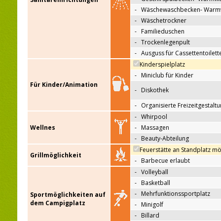
-
Wäschewaschbecken- Warm
-
Wäschetrockner
-
Familieduschen
-
Trockenlegenpult
-
Ausguss für Cassettentoilett
Kinderspielplatz
-
Miniclub für Kinder
Für Kinder/Animation
-
Diskothek
-
Organisierte Freizeitgestalt
-
Whirpool
Wellnes
-
Massagen
-
Beauty-Abteilung
Feuerstätte an Standplatz mö
Grillmöglichkeit
-
Barbecue erlaubt
-
Volleyball
-
Basketball
-
Mehrfunktionssportplatz
Sportmöglichkeiten auf
dem Campigplatz
-
Minigolf
-
Billard