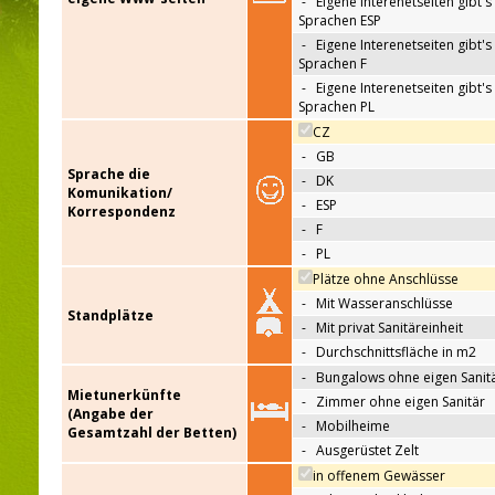
-
Eigene Interenetseiten gibt's 
Sprachen ESP
-
Eigene Interenetseiten gibt's 
Sprachen F
-
Eigene Interenetseiten gibt's 
Sprachen PL
CZ
-
GB
Sprache die
-
DK
Komunikation/
-
ESP
Korrespondenz
-
F
-
PL
Plätze ohne Anschlüsse
-
Mit Wasseranschlüsse
Standplätze
-
Mit privat Sanitäreinheit
-
Durchschnittsfläche in m2
-
Bungalows ohne eigen Sanit
Mietunerkünfte
-
Zimmer ohne eigen Sanitär
(Angabe der
-
Mobilheime
Gesamtzahl der Betten)
-
Ausgerüstet Zelt
in offenem Gewässer