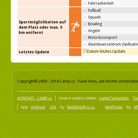
-
Fahrradverleih
-
Fußball
-
Squash
Sportmöglichkeiten auf
-
Bowling
dem Platz oder max. 5
-
Angeln
km entfernt
-
Motorbootsport
-
Abenteuercentrum (Seilbahn
Datum letztes Update
Letztes Update
Copyright© 2009 - 2018 Camp.cz - Pavel Hess, alle Rechte vorbehalte
KONTAKT - CAMP.cz
Unsere andere Seiten:
CampTschechien
To
App:
Android
iOS
by
MobileSoft s.r.o
WinPhone
by
XP