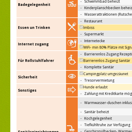
-
Schwimmbad beheizt
Badegelegenheit
-
Kinderplanschbecken beheiz
-
Wasserattraktionen (Rutsche
-
Restaurant
Essen un Trinken
Imbiss
-
Supermarkt
-
Internetecke
Internet zugang
WiFi- min 80% Plätze mit Sign
-
Barrierenlos Zugang Rezept
Für Rollstuhlfahrer
Barrierenlos Zugang Sanitär
-
Komplette Sanitär
Campingplatz umgezäunet
Sicherheit
-
Tresorvermietung
Hunde erlaubt
Sonstiges
-
Zahlung mit Kreditkarte mög
-
Warmwasser-duschen inklus
-
Sanitär beheizt
-
Kochgelegenheit
-
Tiefkühltruhe zur Verfügung
-
Geschirspülbecken- Warmw
Sanitäreinrichtungen