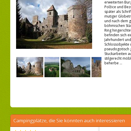
erweiterten Bur
Polžice und Bez
später als Schri
mutiger Globet
und nach dem g
böhmischen Stä
Ring hingerichte
befinden sich e
Jahrhundert und
Schlossobjekte 
pseudogotisch ge
Stuckarbeiten 
stilgerecht möb
beherbe ...
Campingplätze, die Sie könnten auch interessieren