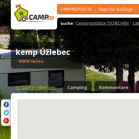
CAMPINGPLÄTZE
Tipps für Ausflüge
suche:
Campingplplätze TSCHECHIEN
Cam
kemp Úžlebec
WWW Seiten
<<
Suchergebnissen
Camping
Kommentare