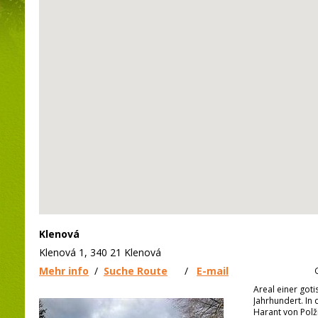
Klenová
Klenová 1, 340 21 Klenová
Mehr info
/
Suche Route
/
E-mail
Areal einer got
Jahrhundert. In 
Harant von Polži