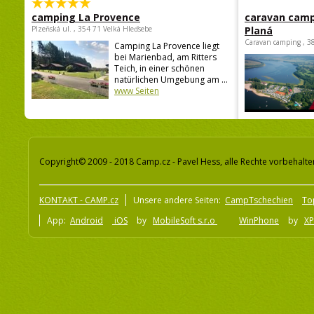
camping La Provence
caravan camp
Plzeňská ul. , 354 71 Velká Hleďsebe
Planá
Caravan camping , 3
Camping La Provence liegt
bei Marienbad, am Ritters
Teich, in einer schönen
natürlichen Umgebung am ...
www Seiten
Copyright© 2009 - 2018 Camp.cz - Pavel Hess, alle Rechte vorbehalte
KONTAKT - CAMP.cz
Unsere andere Seiten:
CampTschechien
To
App:
Android
iOS
by
MobileSoft s.r.o
WinPhone
by
XP