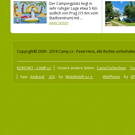
Der Campingplatz liegt in
sehr ruhiger Lage etwa 5 Km
südlich von Prag (15 Km vom
Stadtzentrum) mit ...
www Seiten
Copyright© 2009 - 2018 Camp.cz - Pavel Hess, alle Rechte vorbehalte
KONTAKT - CAMP.cz
Unsere andere Seiten:
CampTschechien
To
App:
Android
iOS
by
MobileSoft s.r.o
WinPhone
by
XP