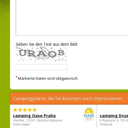
Geben Sie den Text aus dem Bild:
*
Markierte Daten sind obligatorisch
Campingplätze, die Sie könnten auch interessieren
camping Oase Praha
camping Dru
Libeňská , 25241 Zlatníky-Hodkovice,
K Reporyjim 4, 155 0
Praha-západ
Trebonice