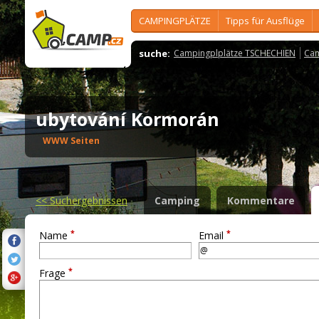
CAMPINGPLÄTZE
Tipps für Ausflüge
suche:
Campingplplätze TSCHECHIEN
Cam
ubytování Kormorán
WWW Seiten
<<
Suchergebnissen
Camping
Kommentare
*
*
Name
Email
*
Frage