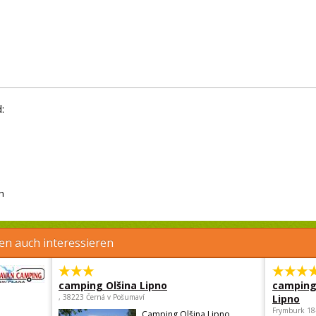
:
h
en auch interessieren
camping Olšina Lipno
camping
, 38223 Černá v Pošumaví
Lipno
Frymburk 18
Camping Olšina Lipno