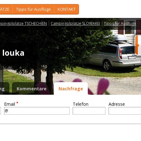
ÄTZE
Tipps für Ausflüge
KONTAKT
pingplplätze TSCHECHIEN
Campingplplätze SLOWAKEI
Tipps für Ausflüge
a louka
ng
Kommentare
Nachfrage
*
Email
Telefon
Adresse