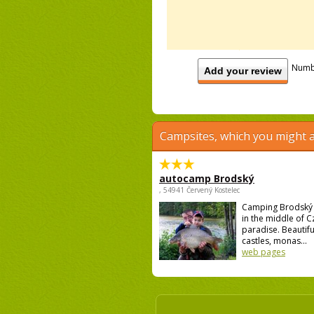
Numb
Add your review
Campsites, which you might a
autocamp Brodský
, 54941 Červený Kostelec
Camping Brodský 
in the middle of C
paradise. Beautifu
castles, monas...
web pages