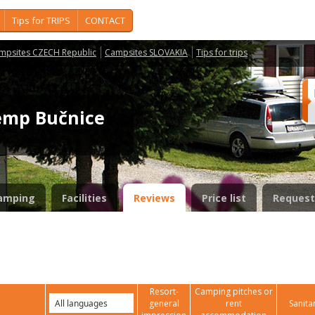
Tips for TRIPS
CONTACT
mpsites CZECH Republic
Campsites SLOVAKIA
Tips for trips
kemp Bučnice
amping
Facilities
Reviews
Price list
Request
Resort-
Camping pitches or
general
rent
Sanita