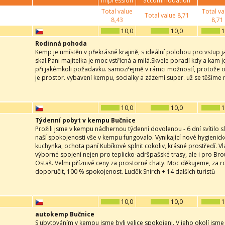
impression
accommodation
Total value
Total va
Total value
8,71
8,43
8,71
10,0
10,0
1
Rodinná pohoda
Kemp je umístěn v překrásné krajině, s ideální polohou pro vstup 
skal.Pani majitelka je moc vstřícná a milá.Skvele poradí kdy a kam j
při jakémkoli požadavku. samozřejmě v rámci možností, protože o s
je prostor. vybavení kempu, socialky a zázemí super. už se těším
10,0
10,0
1
Týdenní pobyt v kempu Bučnice
Prožili jsme v kempu nádhernou týdenní dovolenou - 6 dní svítilo s
naší spokojenosti vše v kempu fungovalo. Vynikající nové hygienic
kuchynka, ochota paní Kubíkové splnit cokoliv, krásné prostředí. Vl
výborné spojení nejen pro teplicko-adršpašské trasy, ale i pro Bro
Ostaš. Velmi příznivé ceny za prostorné chaty. Moc děkujeme, za
doporučit, 100 % spokojenost. Luděk Snirch + 14 dalších turistů
10,0
10,0
1
autokemp Bučnice
S ubytováním v kempu jsme byli velice spokojeni. V jeho okolí jsme 