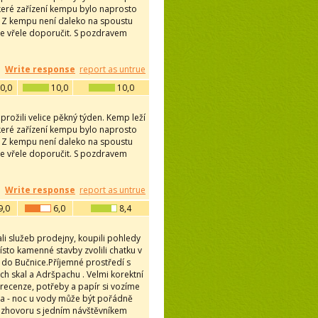
keré zařízení kempu bylo naprosto
. Z kempu není daleko na spoustu
me vřele doporučit. S pozdravem
Write response
report as untrue
0,0
10,0
10,0
prožili velice pěkný týden. Kemp leží
keré zařízení kempu bylo naprosto
. Z kempu není daleko na spoustu
me vřele doporučit. S pozdravem
Write response
report as untrue
9,0
6,0
8,4
ali služeb prodejny, koupili pohledy
ísto kamenné stavby zvolili chatku v
 do Bučnice.Příjemné prostředí s
ch skal a Adršpachu . Velmi korektní
recenze, potřeby a papír si vozíme
da - noc u vody může být pořádně
rozhovoru s jedním návštěvníkem