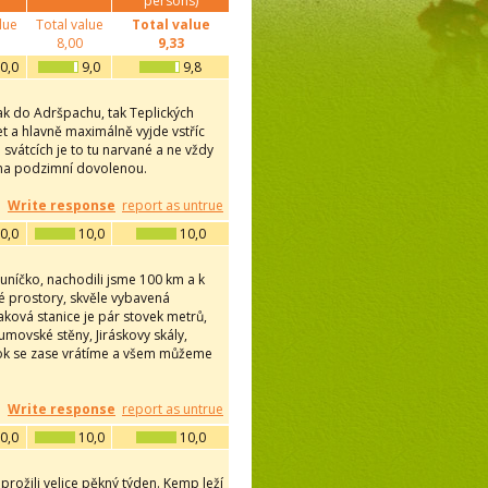
persons)
lue
Total value
Total value
8,00
9,33
0,0
9,0
9,8
jak do Adršpachu, tak Teplických
et a hlavně maximálně vyjde vstříc
vátcích je to tu narvané a ne vždy
e na podzimní dovolenou.
Write response
report as untrue
0,0
10,0
10,0
luníčko, nachodili jsme 100 km a k
ké prostory, skvěle vybavená
aková stanice je pár stovek metrů,
umovské stěny, Jiráskovy skály,
 rok se zase vrátíme a všem můžeme
Write response
report as untrue
0,0
10,0
10,0
prožili velice pěkný týden. Kemp leží