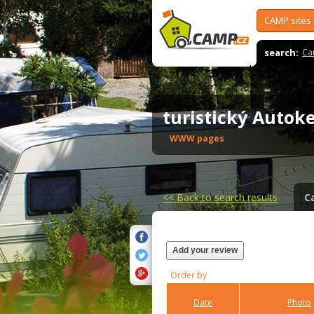
CAMP sites
search:
Ca
turistický Auto
WWW pages
<<
Back to search results
C
Add your review
Order by
Date
Photo