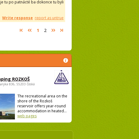
 je tu po patnácté ba dokonce tu byli
Write response
report as untrue
1
2
ping ROZKOŠ
saryka 836, 55203 Česká
The recreational area on the
shore of the Rozkoš
reservoir offers year-round
accommodation in heated...
web pages