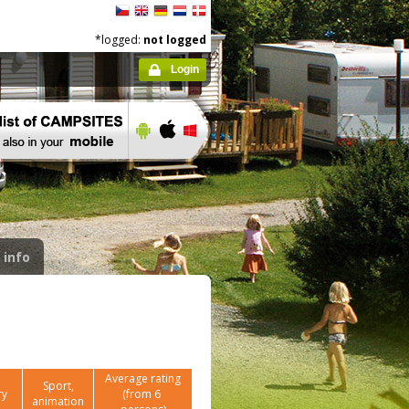
*logged:
not logged
Login
 info
Average rating
Sport,
ry
(from
6
animation