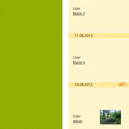
User
Marie V
11.08.2014
User
Marie V
24.08.2012
1
User
sikner