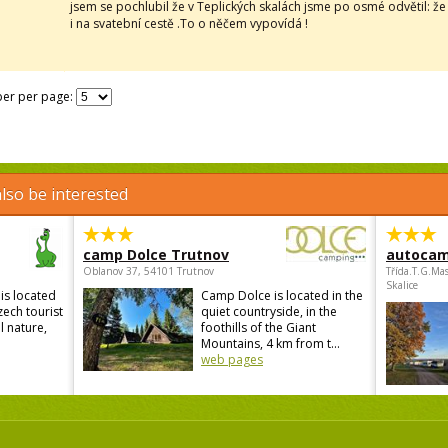
jsem se pochlubil že v Teplických skalách jsme po osmé odvětil: že
i na svatební cestě .To o něčem vypovídá !
er per page:
lso be interested
camp Dolce Trutnov
autocam
Oblanov 37, 54101 Trutnov
Třída.T.G.Ma
Skalice
is located
Camp Dolce is located in the
zech tourist
quiet countryside, in the
l nature,
foothills of the Giant
Mountains, 4 km from t...
web pages