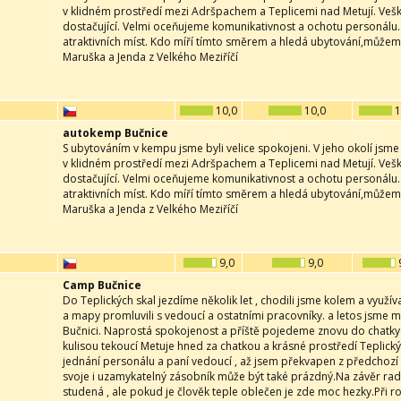
v klidném prostředí mezi Adršpachem a Teplicemi nad Metují. Veš
dostačující. Velmi oceňujeme komunikativnost a ochotu personálu
atraktivních míst. Kdo míří tímto směrem a hledá ubytování,může
Maruška a Jenda z Velkého Meziříčí
10,0
10,0
1
autokemp Bučnice
S ubytováním v kempu jsme byli velice spokojeni. V jeho okolí jsme 
v klidném prostředí mezi Adršpachem a Teplicemi nad Metují. Veš
dostačující. Velmi oceňujeme komunikativnost a ochotu personálu
atraktivních míst. Kdo míří tímto směrem a hledá ubytování,může
Maruška a Jenda z Velkého Meziříčí
9,0
9,0
Camp Bučnice
Do Teplických skal jezdíme několik let , chodili jsme kolem a využív
a mapy promluvili s vedoucí a ostatními pracovníky. a letos jsme m
Bučnici. Naprostá spokojenost a příště pojedeme znovu do chatky
kulisou tekoucí Metuje hned za chatkou a krásné prostředí Teplický
jednání personálu a paní vedoucí , až jsem překvapen z předchozí 
svoje i uzamykatelný zásobník může být také prázdný.Na závěr ra
studená , ale pokud je člověk teple oblečen je zde moc hezky.Při 