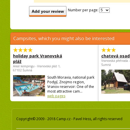
Number per page:
Add your review
Campsites, which you might also be interested
holiday park Vranovská
chatová osad
pláž
Vranovská přehrada -
Šumná
Areál kempingu - Vranovská pláž 1,
67102 Šumná
South Moravia, national park
Podyjí, Znojmo region,
Vranov reservoir: One of the
most attractive cam...
web pages
Copyright© 2009 - 2018 Camp.cz - Pavel Hess, all rights reserved