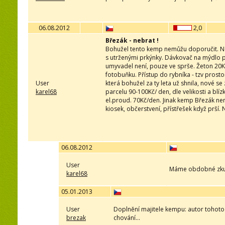
06.08.2012
2,0
Březák - nebrat !
Bohužel tento kemp nemůžu doporučit. N
s utrženými prkýnky. Dávkovač na mýdlo p
umyvadel není, pouze ve sprše. Žeton 20Kč
fotobuňku. Přístup do rybníka - tzv prosto
User
která bohužel za ty leta už shnila, nové
karel68
parcelu 90-100Kč/ den, dle velikosti a blí
el.proud. 70Kč/den. Jinak kemp Březák nena
kiosek, občerstvení, přístřešek když prší. N
06.08.2012
User
Máme obdobné zkuš
karel68
05.01.2013
User
Doplnění majitele kempu: autor tohot
brezak
chování...