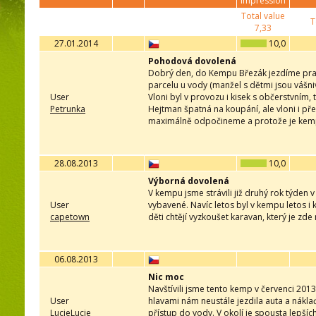
impression
Total value
T
7,33
27.01.2014
10,0
Pohodová dovolená
Dobrý den, do Kempu Březák jezdíme prav
parcelu u vody (manžel s dětmi jsou vášniv
User
Vloni byl v provozu i kisek s občerstvním,
Petrunka
Hejtman špatná na koupání, ale vloni i p
maximálně odpočineme a protože je kemp re
28.08.2013
10,0
Výborná dovolená
V kempu jsme strávili již druhý rok týden 
User
vybavené. Navíc letos byl v kempu letos i 
capetown
děti chtějí vyzkoušet karavan, který je zde 
06.08.2013
Nic moc
Navštívili jsme tento kemp v červenci 2013
User
hlavami nám neustále jezdila auta a náklaď
LucieLucie
přístup do vody. V okolí je spousta lepších