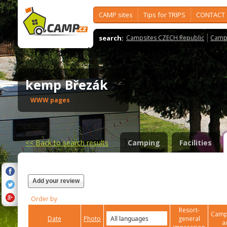
CAMP sites
Tips for TRIPS
CONTACT
search:
Campsites CZECH Republic
Camps
kemp Březák
WWW pages
<<
Back to search results
Camping
Facilities
Add your review
Order by
Resort-
Campi
Date
Photo
general
a