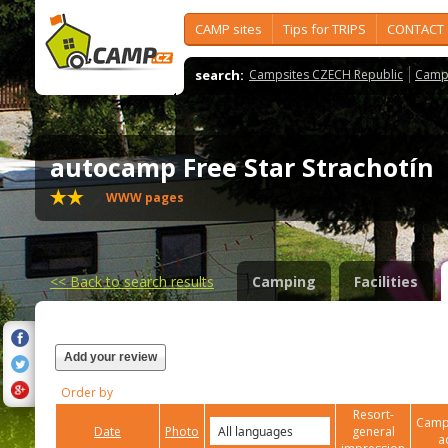
CAMP sites
Tips for TRIPS
CONTACT
search:
Campsites CZECH Republic
Camps
autocamp Free Star Strachotín
WWW pages
<<
Back to search results
Camping
Facilities
Add your review
Order by
Resort-
Campi
Date
Photo
general
a