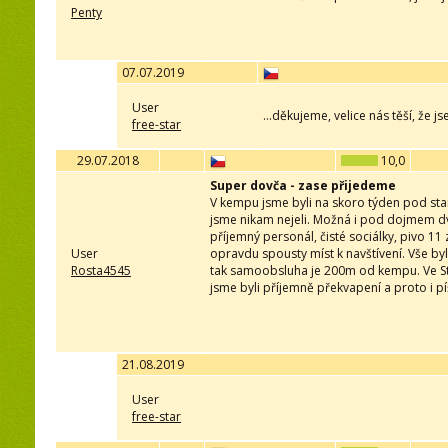
Penty
07.07.2019
User
...děkujeme, velice nás těší, že j
free-star
29.07.2018
10,0
Super dovča - zase přijedeme
V kempu jsme byli na skoro týden pod stanem
jsme nikam nejeli. Možná i pod dojmem dv
příjemný personál, čisté sociálky, pivo 11 
User
opravdu spousty míst k navštívení. Vše by
Rosta4545
tak samoobsluha je 200m od kempu. Ve Str
jsme byli příjemně překvapení a proto i pí
21.08.2019
User
free-star