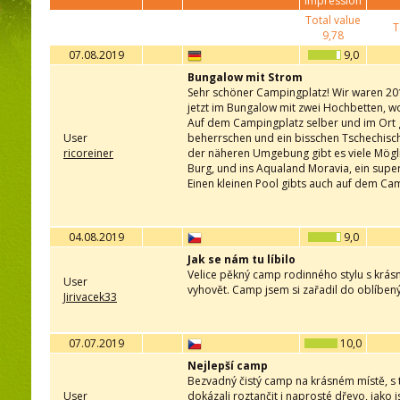
impression
Total value
T
9,78
07.08.2019
9,0
Bungalow mit Strom
Sehr schöner Campingplatz! Wir waren 2017
jetzt im Bungalow mit zwei Hochbetten, wo
Auf dem Campingplatz selber und im Ort gi
User
beherrschen und ein bisschen Tschechisch,
ricoreiner
der näheren Umgebung gibt es viele Mögl
Burg, und ins Aqualand Moravia, ein super 
Einen kleinen Pool gibts auch auf dem Ca
04.08.2019
9,0
Jak se nám tu líbilo
Velice pěkný camp rodinného stylu s krás
User
vyhovět. Camp jsem si zařadil do oblíben
Jirivacek33
07.07.2019
10,0
Nejlepší camp
Bezvadný čistý camp na krásném místě, s
User
dokázali roztančit i naprosté dřevo, jako 