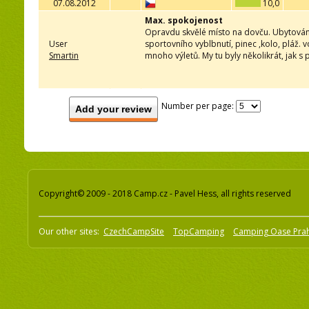
07.08.2012
10,0
Max. spokojenost
Opravdu skvělé místo na dovču. Ubytování
User
sportovního vyblbnutí, pinec ,kolo, pláž. vo
Smartin
mnoho výletů. My tu byly několikrát, jak s p
Number per page:
Add your review
Copyright© 2009 - 2018 Camp.cz - Pavel Hess, all rights reserved
Our other sites:
CzechCampSite
TopCamping
Camping Oase Pra