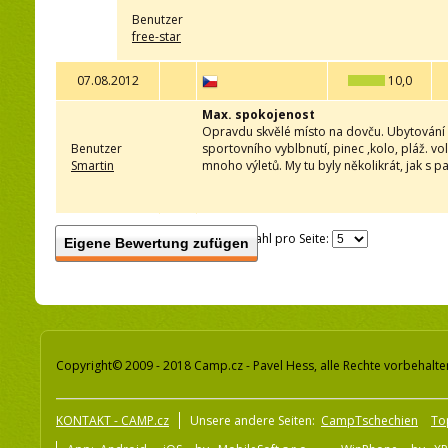
Benutzer
free-star
07.08.2012
10,0
Max. spokojenost
Opravdu skvělé místo na dovču. Ubytování v
Benutzer
sportovního vyblbnutí, pinec ,kolo, pláž. vol
Smartin
mnoho výletů. My tu byly několikrát, jak s pa
Anzahl pro Seite:
Eigene Bewertung zufügen
Copyright© 2009 - 2018 Camp.cz - Pavel Hess, alle Rechte vorbehalte
KONTAKT - CAMP.cz
Unsere andere Seiten:
CampTschechien
To