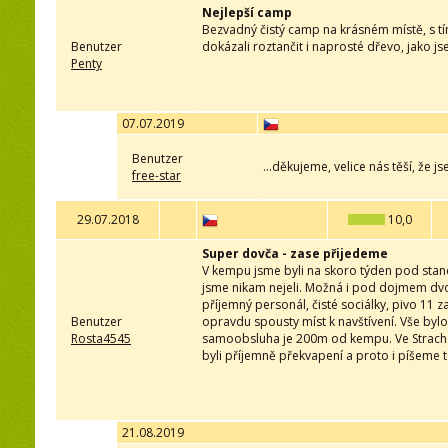
Nejlepší camp
Bezvadný čistý camp na krásném místě, s t
Benutzer
dokázali roztančit i naprosté dřevo, jako js
Penty
07.07.2019
Benutzer
...děkujeme, velice nás těší, že j
free-star
29.07.2018
10,0
Super dovča - zase přijedeme
V kempu jsme byli na skoro týden pod stanem 
jsme nikam nejeli. Možná i pod dojmem dvo
příjemný personál, čisté sociálky, pivo 11 za
Benutzer
opravdu spousty míst k navštívení. Vše bylo
Rosta4545
samoobsluha je 200m od kempu. Ve Strachot
byli příjemně překvapení a proto i píšeme t
21.08.2019