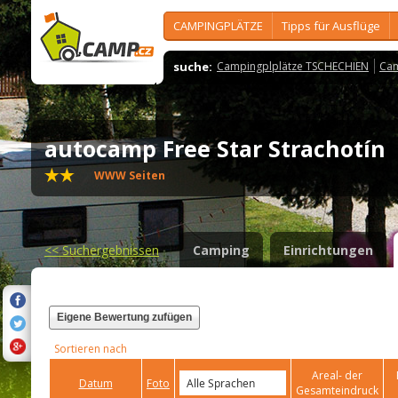
CAMPINGPLÄTZE
Tipps für Ausflüge
suche:
Campingplplätze TSCHECHIEN
Cam
autocamp Free Star Strachotín
WWW Seiten
<<
Suchergebnissen
Camping
Einrichtungen
Eigene Bewertung zufügen
Sortieren nach
Areal- der
Datum
Foto
Gesamteindruck