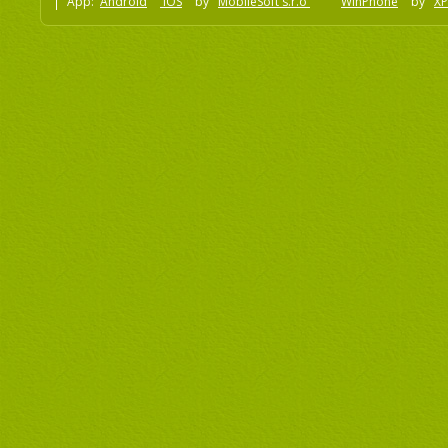
App:
Android
iOS
by
MobileSoft s.r.o
WinPhone
by
XP