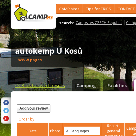
CAMP sites
Tips for TRIPS
CONTACT
search:
Campsites CZECH Republic
Camps
autokemp U Kosů
WWW pages
<<
Back to search results
Camping
Facilities
Add your review
Order by
Resort-
Campi
Date
Photo
general
a