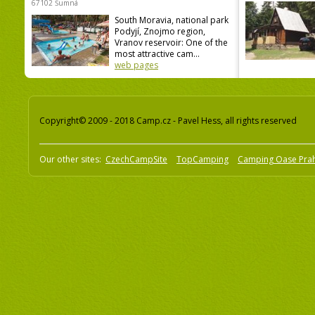
67102 Šumná
South Moravia, national park
Podyjí, Znojmo region,
Vranov reservoir: One of the
most attractive cam...
web pages
Copyright© 2009 - 2018 Camp.cz - Pavel Hess, all rights reserved
Our other sites:
CzechCampSite
TopCamping
Camping Oase Pra