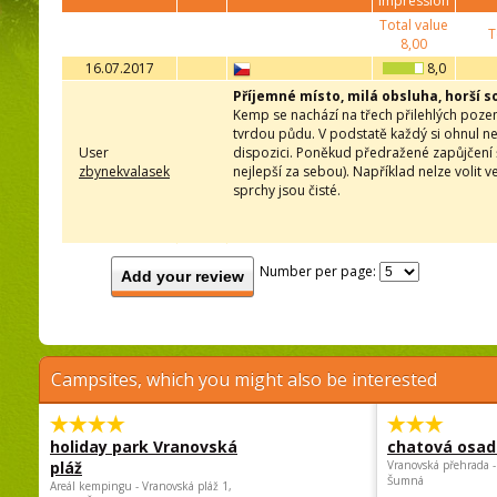
impression
Total value
T
8,00
16.07.2017
8,0
Příjemné místo, milá obsluha, horší s
Kemp se nachází na třech přilehlých pozem
tvrdou půdu. V podstatě každý si ohnul neb
User
dispozici. Poněkud předražené zapůjčení šl
zbynekvalasek
nejlepší za sebou). Například nelze volit 
sprchy jsou čisté.
Number per page:
Add your review
Campsites, which you might also be interested
holiday park Vranovská
chatová osad
pláž
Vranovská přehrada -
Šumná
Areál kempingu - Vranovská pláž 1,