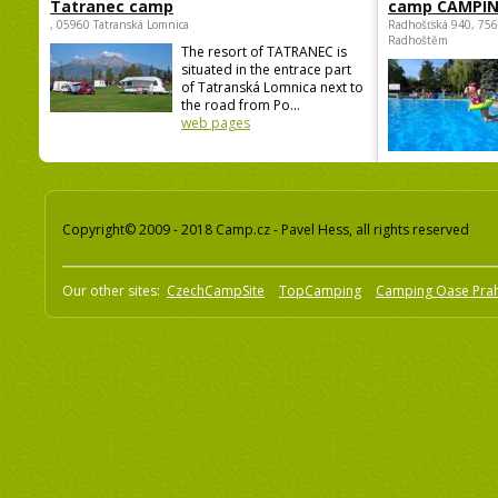
Tatranec camp
camp CAMPI
, 05960 Tatranská Lomnica
Radhošťská 940, 75
Radhoštěm
The resort of TATRANEC is
situated in the entrace part
of Tatranská Lomnica next to
the road from Po...
web pages
Copyright© 2009 - 2018 Camp.cz - Pavel Hess, all rights reserved
Our other sites:
CzechCampSite
TopCamping
Camping Oase Pra