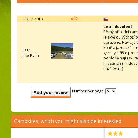
19.12.2013
1
Letní dovolená
Pěkný přírodní camp
je skvělou výchozí p
upravené. Navíc je t
koně a jazdecká are
User
greeny, hřište pro 
Jirka Kolín
pořádně nají i skute
Prostě ideální dov
návštěvu :-)
Number per page:
Add your review
Campsites, which you might also be interested