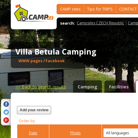
CAMP sites
Tips for TRIPS
CONTACT
search:
Campsites CZECH Republic
Camps
Villa Betula Camping
WWW pages
/
Facebook
<<
Back to search results
Camping
Facilities
Add your review
Order by
Date
Photo